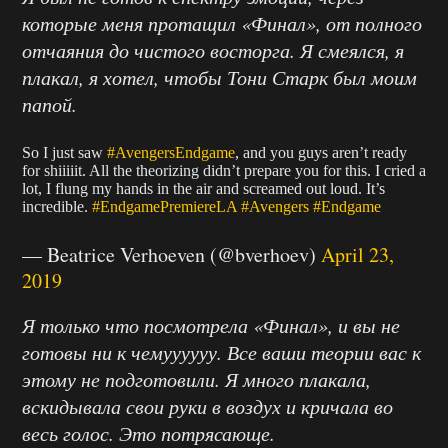
которые меня протащил «Финал», от полного
отчаяния до чистого восторга. Я смеялся, я
плакал, я хотел, чтобы Тони Старк был моим
папой.
So I just saw
#AvengersEndgame
, and you guys aren’t ready
for shiiiiit. All the theorizing didn’t prepare you for this. I cried a
lot, I flung my hands in the air and screamed out loud. It’s
incredible.
#EndgamePremiereLA
#Avengers
#Endgame
— Beatrice Verhoeven (@bverhoev)
April 23,
2019
Я только что посмотрела «Финал», и вы не
готовы ни к чемуууууу. Все ваши теории вас к
этому не подготовили. Я много плакала,
вскидывала свои руки в воздух и кричала во
весь голос. Это потрясающе.