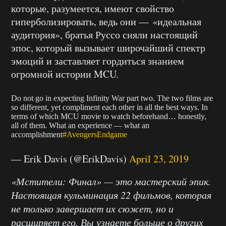
которые, разумеется, имеют свойство
гиперболизировать, ведь они — «идеальная
аудитория», братья Руссо сняли настоящий
эпос, который вызывает широчайший спектр
эмоций и заставляет гордиться знанием
огромной истории MCU.
Do not go in expecting Infinity War part two. The two films are
so different, yet compliment each other in all the best ways. In
terms of which MCU movie to watch beforehand… honestly,
all of them. What an experience — what an
accomplishment
#AvengersEndgame
— Erik Davis (@ErikDavis)
April 23, 2019
«Мстители: Финал» — это мастерский эпик.
Настоящая кульминация 22 фильмов, которая
не только завершает их сюжет, но и
расширяет его. Вы узнаете больше о других