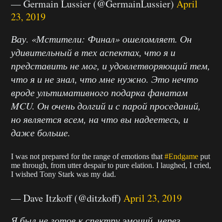
— Germain Lussier (@GermainLussier)
April
23, 2019
Вау. «Мстители: Финал» ошеломляет. Он
удивительный в тех аспектах, что я и
представить не мог, и удовлетворяющий тем,
что я и не знал, что мне нужно. Это нечто
вроде ультимативного подарка фанатам
MCU. Он очень долгий и с парой проседаний,
но является всем, на что вы надеетесь, и
даже больше.
I was not prepared for the range of emotions that
#Endgame
put
me through, from utter despair to pure elation. I laughed, I cried,
I wished Tony Stark was my dad.
— Dave Itzkoff (@ditzkoff)
April 23, 2019
Я был не готов к спектру эмоций, через