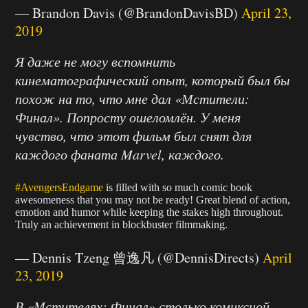
— Brandon Davis (@BrandonDavisBD)
April 23,
2019
Я даже не могу вспомнить
кинематографический опыт, который был бы
похож на то, что мне дал «Мстители:
Финал». Попросту ошеломлён. У меня
чувство, что этот фильм был снят для
каждого фаната Marvel, каждого.
#AvengersEndgame
is filled with so much comic book
awesomeness that you may not be ready! Great blend of action,
emotion and humor while keeping the stakes high throughout.
Truly an achievement in blockbuster filmmaking.
— Dennis Tzeng 曾逸凡 (@DennisDirects)
April
23, 2019
В «Мстителях: Финал» столько комиксной