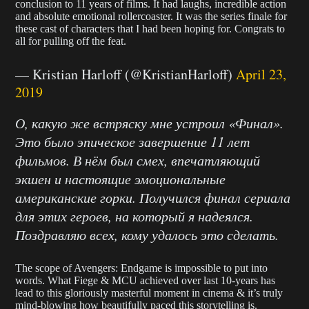
conclusion to 11 years of films. It had laughs, incredible action
and absolute emotional rollercoaster. It was the series finale for
these cast of characters that I had been hoping for. Congrats to
all for pulling off the feat.
— Kristian Harloff (@KristianHarloff)
April 23,
2019
О, какую же встряску мне устроил «Финал».
Это было эпическое завершение 11 лет
фильмов. В нём был смех, впечатляющий
экшен и настоящие эмоциональные
американские горки. Получился финал сериала
для этих героев, на который я надеялся.
Поздравляю всех, кому удалось это сделать.
The scope of Avengers: Endgame is impossible to put into
words. What Fiege & MCU achieved over last 10-years has
lead to this gloriously masterful moment in cinema & it’s truly
mind-blowing how beautifully paced this storytelling is.