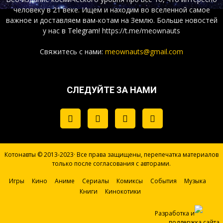
человеку в 21 веке. Ищем и находим во вселенной самое
важное и доставляем вам-котам на Землю. Больше новостей
у нас
в Telegram!
https://t.me/meownauts
Свяжитесь с нами:
meownauts@gmail.com
СЛЕДУЙТЕ ЗА НАМИ
Котонавты © 2013-2023· Все права защищены, перепечатка материалов
только после согласования с авторами.
Игры
Кино
Аниме
Сериалы
Комиксы
События
Музыка
Книги
Кинокотики
Разработка и
поддержка сайта