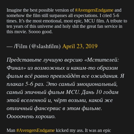
Imagine the best possible version of
#AvengersEndgame
and
somehow the film still surpasses all expectations. I cried 5-6
times. It’s the most emotional, most epic, MCU film. A tribute to
ten years of this universe and holy shit the great fan service in
this movie. Soooo good.
— /Film (@slashfilm)
April 23, 2019
Представьте лучшую версию «Мстителей:
Финал» из возможных и каким-то образом
фильм всё равно превзойдёт все ожидания. Я
плакал 5-6 раз. Это самый эмоциональный,
самый эпичный фильм MCU. Дань 10 годам
этой вселенной и, чёрт возьми, какой же
отличный фансервис в этом фильме.
Ооооочень хорошо.
Man
#AvengersEndgame
kicked my ass. It was an epic