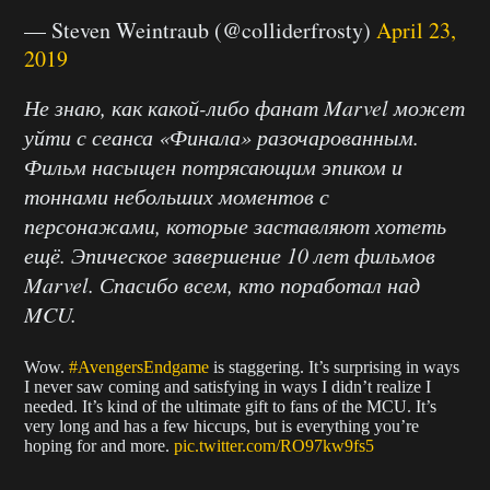
— Steven Weintraub (@colliderfrosty)
April 23,
2019
Не знаю, как какой-либо фанат Marvel может
уйти с сеанса «Финала» разочарованным.
Фильм насыщен потрясающим эпиком и
тоннами небольших моментов с
персонажами, которые заставляют хотеть
ещё. Эпическое завершение 10 лет фильмов
Marvel. Спасибо всем, кто поработал над
MCU.
Wow.
#AvengersEndgame
is staggering. It’s surprising in ways
I never saw coming and satisfying in ways I didn’t realize I
needed. It’s kind of the ultimate gift to fans of the MCU. It’s
very long and has a few hiccups, but is everything you’re
hoping for and more.
pic.twitter.com/RO97kw9fs5