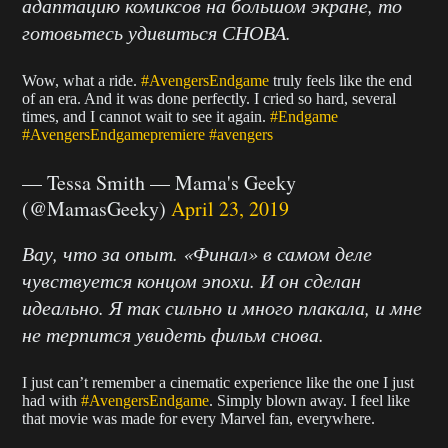
адаптацию комиксов на большом экране, то
готовьтесь удивиться СНОВА.
Wow, what a ride.
#AvengersEndgame
truly feels like the end
of an era. And it was done perfectly. I cried so hard, several
times, and I cannot wait to see it again.
#Endgame
#AvengersEndgamepremiere
#avengers
— Tessa Smith — Mama's Geeky
(@MamasGeeky)
April 23, 2019
Вау, что за опыт. «Финал» в самом деле
чувствуется концом эпохи. И он сделан
идеально. Я так сильно и много плакала, и мне
не терпится увидеть фильм снова.
I just can’t remember a cinematic experience like the one I just
had with
#AvengersEndgame
. Simply blown away. I feel like
that movie was made for every Marvel fan, everywhere.