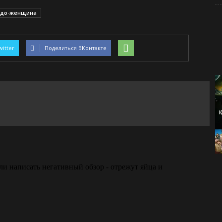
удо-женщина
witter
Поделиться ВКонтакте