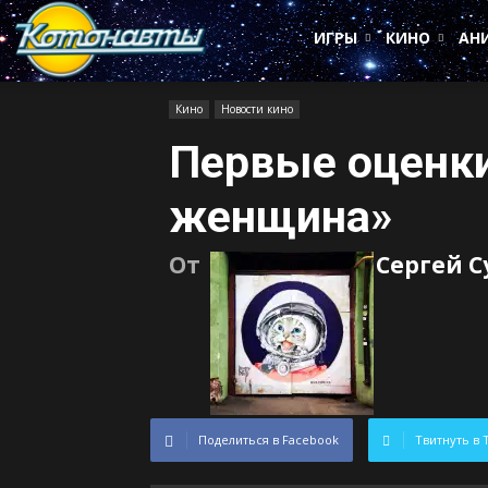
Котонавты
ИГРЫ
КИНО
АН
Кино
Новости кино
Первые оценк
женщина»
От
Сергей 
Поделиться в Facebook
Твитнуть в 