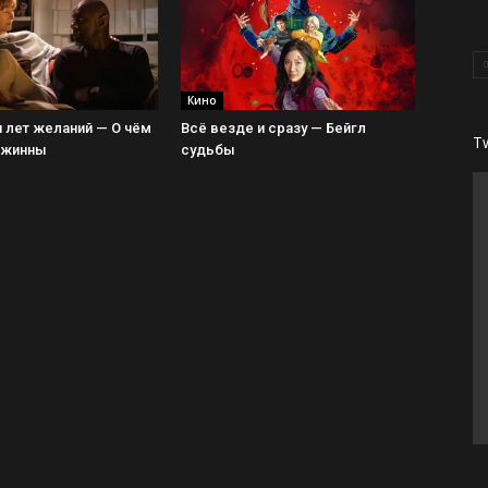
Кино
 лет желаний — О чём
Всё везде и сразу — Бейгл
T
Джинны
судьбы