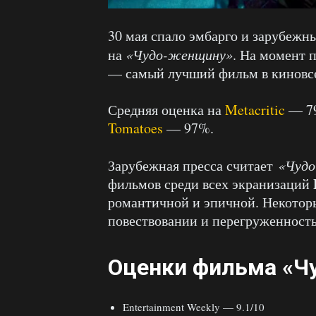
30 мая спало эмбарго и зарубежн
на
«Чудо-женщину»
. На момент 
— самый лучший фильм в кинов
Средняя оценка на
Metacritic
— 79
Tomatoes
— 97%.
Зарубежная пресса считает
«Чуд
фильмов среди всех экранизаций
романтичной и эпичной. Некотор
повествовании и перегруженност
Оценки фильма «Ч
Entertainment Weekly — 9.1/10