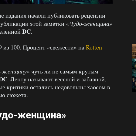
ые издания начали публиковать рецензии
публикации этой заметки
«Чудо-женщина»
DC
селенной
.
 из 100. Процент «свежести» на
Rotten
о-женщину»
чуть ли не самым крутым
DC
. Ленту называют веселой и забавной,
ые критики остались недовольны хаосом в
ью сюжета.
удо-женщина»