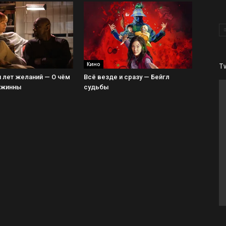
Кино
T
 лет желаний — О чём
Всё везде и сразу — Бейгл
Джинны
судьбы