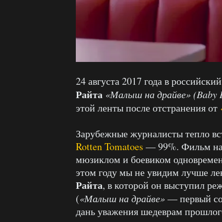
24 августа 2017 года в российск
Райта
«Малыш на драйве» (Baby D
этой ленты после отстранения от
Зарубежные журналисты тепло вс
Rotten Tomatoes
— 99%. Фильм наз
мюзиклом и боевиком одновременн
этом году мы не увидим лучше лен
Райта
, в которой он выступил р
(
«Малыш на драйве»
— первый с
дань уважения шедеврам прошлого