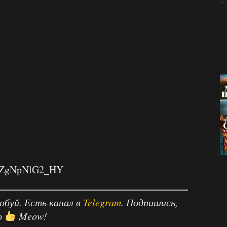
v=ZgNpNlG2_HY
робуй. Есть канал в
Telegram
. Подпишись,
о
Meow!