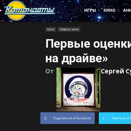
Котонавты
ИГРЫ
КИНО
АН
Кино
Новости кино
Первые оценк
на драйве»
От
Сергей 
Поделиться в Facebook
Твитнуть в 