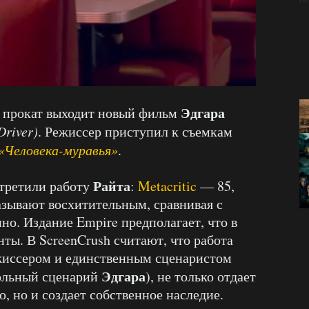
Эдгара
ий прокат выходит новый фильм
river)
. Режиссер приступил к съемкам
«Человека-муравья»
.
Райта
третили работу
:
Metacritic
— 85,
ывают восхитительным, сравнивая с
о. Издание Empire предполагает, что в
ты. В ScreenCrush считают, что работа
ежиссером и единственным сценаристом
Эдгара
ольный сценарий
), не только отдает
, но и создает собственное наследие.