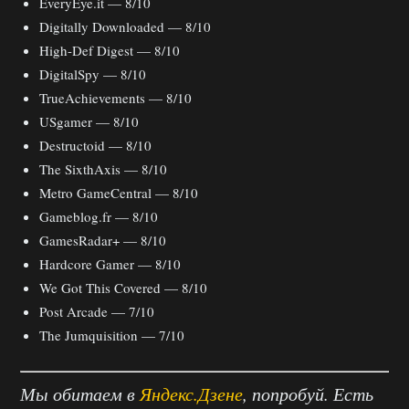
EveryEye.it — 8/10
Digitally Downloaded — 8/10
High-Def Digest — 8/10
DigitalSpy — 8/10
TrueAchievements — 8/10
USgamer — 8/10
Destructoid — 8/10
The SixthAxis — 8/10
Metro GameCentral — 8/10
Gameblog.fr — 8/10
GamesRadar+ — 8/10
Hardcore Gamer — 8/10
We Got This Covered — 8/10
Post Arcade — 7/10
The Jumquisition — 7/10
Мы обитаем в
Яндекс.Дзене
, попробуй. Есть