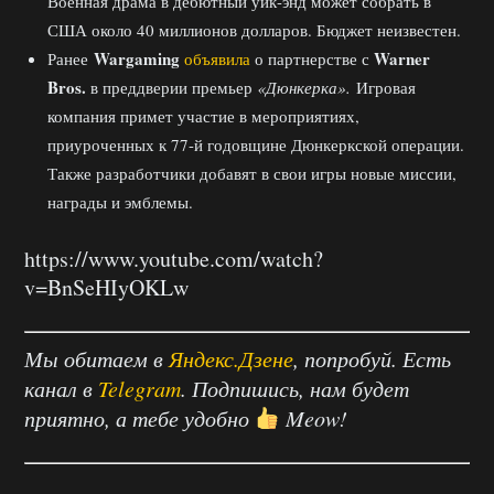
Военная драма в дебютный уик-энд может собрать в
США около 40 миллионов долларов. Бюджет неизвестен.
Wargaming
Warner
Ранее
объявила
о партнерстве с
Bros.
в преддверии премьер
«Дюнкерка».
Игровая
компания примет участие в мероприятиях,
приуроченных к 77-й годовщине Дюнкеркской операции.
Также разработчики добавят в свои игры новые миссии,
награды и эмблемы.
https://www.youtube.com/watch?
v=BnSeHIyOKLw
Мы обитаем в
Яндекс.Дзене
, попробуй. Есть
канал в
Telegram
. Подпишись, нам будет
приятно, а тебе удобно
Meow!