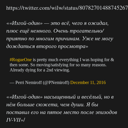
https://twitter.com/wilw/status/8078270148874526
«
«Изгой-один» — это всё, чего я ожидал,
плюс ещё немного. Очень трогательно/
приятно по многим причинам. Уже не могу
дождаться второго просмотра
»
#RogueOne
is pretty much everything I was hoping for &
then some. So moving/satisfying for so many reasons.
Already dying for a 2nd viewing.
— Perri Nemiroff (@PNemiroff)
December 11, 2016
«
«Изгой-один» насыщенный и весёлый, но в
нём больше сюжета, чем души. Я бы
поставил его на пятое место после эпизодов
IV-VII
»/