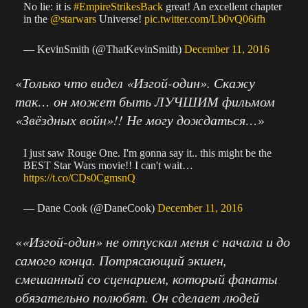
No lie: it is
#EmpireStrikesBack
great! An excellent chapter
in the
@starwars
Universe!
pic.twitter.com/Lb0vQ06ifh
— KevinSmith (@ThatKevinSmith)
December 11, 2016
«
Только что видел «Изгой-один». Скажу
так… он может быть ЛУЧШИМ фильмом
«Звёздных войн»!! Не могу дождаться…
»
I just saw Rouge One. I'm gonna say it.. this might be the
BEST Star Wars movie!! I can't wait…
https://t.co/CDs0CgmsnQ
— Dane Cook (@DaneCook)
December 11, 2016
«
«Изгой-один» не отпускал меня с начала и до
самого конца. Потрясающий экшен,
смешанный со сценарием, который фанаты
обязательно полюбят. Он сделает людей