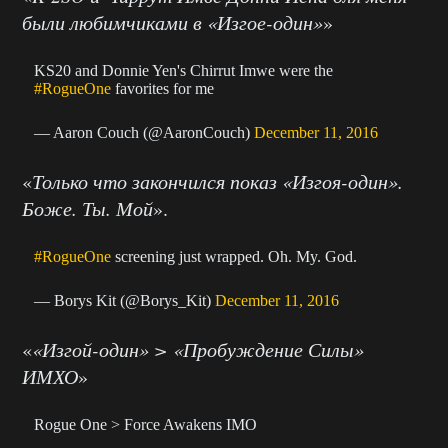
были любимчиками в «Изгое-один»
»
KS20 and Donnie Yen's Chirrut Imwe were the
#RogueOne
favorites for me
— Aaron Couch (@AaronCouch)
December 11, 2016
«
Только что закончился показ «Изгоя-один».
Боже. Ты. Мой
».
#RogueOne
screening just wrapped. Oh. My. God.
— Borys Kit (@Borys_Kit)
December 11, 2016
«
«Изгой-один» > «Пробуждение Силы»
ИМХО
»
Rogue One > Force Awakens IMO