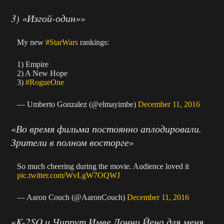
3) «Изгой-один»
»
My new
#StarWars
rankings:
1) Empire
2) A New Hope
3)
#RogueOne
— Umberto Gonzalez (@elmayimbe)
December 11, 2016
«
Во время фильма постоянно аплодировали.
Зрители в полном восторге
»
So much cheering during the movie. Audience loved it
pic.twitter.com/WvLgW7OQWJ
— Aaron Couch (@AaronCouch)
December 11, 2016
«
K-2SO и Чиррут Имве Донни Йена для меня