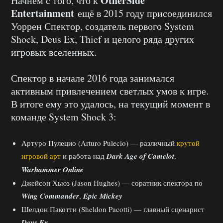
OtherSide
Начнём с того, что к
Entertainment
ещё в 2015 году присоединился
Уоррен Спектор, создатель первого System
Shock, Deus Ex, Thief и целого ряда других
игровых вселенных.
Спектор в начале 2016 года занимался
активным привлечением светлых умов к игре.
В итоге ему это удалось, на текущий момент в
команде System Shock 3:
Артуро Пулецио (Arturo Pulecio) — различный
крутой
игровой арт
и работа над
Dark Age of Camelot
,
Warhammer Online
Джейсон Хьюз (Jason Hughes) — соратник спектора по
Wing Commander
,
Epic Mickey
Шелдон Пакотти (Sheldon Pacotti) — главный сценарист
Deus Ex