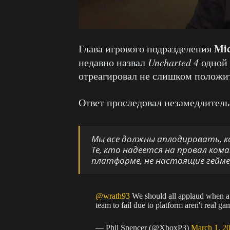
Mic
Глава игрового подразделения
недавно назвал
Uncharted 4
одной 
отреагировал не слишком положи
Ответ проследовал незамедлитель
Мы все должны аплодировать, к
Те, кто надеется на провал ком
платформе, не настоящие гейме
@wrath93
We should all applaud when a
team to fail due to platform aren't real ga
— Phil Spencer (@XboxP3)
March 1, 2