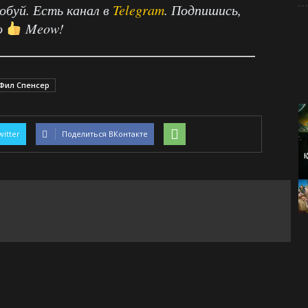
робуй. Есть канал в
Telegram
. Подпишись,
о
Meow!
Фил Спенсер
witter
Поделиться ВКонтакте