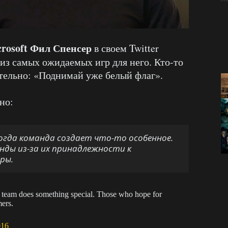
rosoft Фил Спенсер
в своем Twitter
из самых ожидаемых игр для него. Кто-то
тельно: «Поднимай уже белый флаг».
но:
огда команда создает что-то особенное.
анды из-за их принадлежности к
ры.
 team does something special. Those who hope for
mers.
016