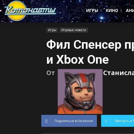
Котонавты
ИГРЫ
КИНО
АН
Игры
Игровые новости
Фил Спенсер 
и Xbox One
От
Станисл
Поделиться в Facebook
Твитнуть в 