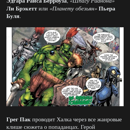
Эдгара Райса Берроуза
,
«Шпагу Рианона»
Ли Брэкетт
Пьера
или
«Планету обезьян»
Буля
.
Грег Пак
проводит Халка через все жанровые
клише сюжета о попаданцах. Герой