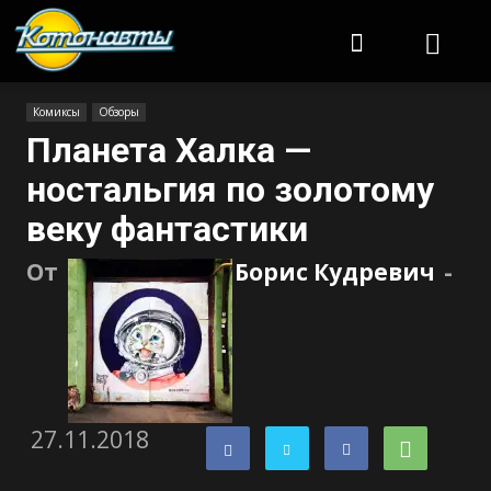
Котонавты
Комиксы
Обзоры
Планета Халка —
ностальгия по золотому
веку фантастики
От
Борис Кудревич
-
27.11.2018