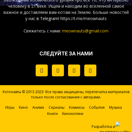
человеку в 21 веке. Ищем и находим во вселенной самое
важное и доставляем вам-котам на Землю. Больше новостей
у нас
в Telegram!
https://t.me/meownauts
Свяжитесь с нами:
meownauts@gmail.com
СЛЕДУЙТЕ ЗА НАМИ
Котонавты © 2013-2023· Все права защищены, перепечатка материалов
только после согласования с авторами.
Игры
Кино
Аниме
Сериалы
Комиксы
События
Музыка
Книги
Кинокотики
Разработка и
поддержка сайта