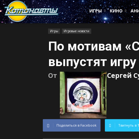
Котонавты
ИГРЫ
КИНО
АН
Игры
Игровые новости
По мотивам «С
выпустят игру
От
Сергей 
Поделиться в Facebook
Твитнуть в 