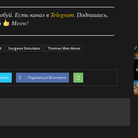
робуй. Есть канал в
Telegram
. Подпишись,
о
Meow!
d
Surgeon Simulator
Thomas Was Alone
witter
Поделиться ВКонтакте