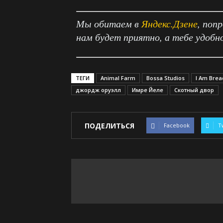
Мы обитаем в
Яндекс.Дзене
, поп
нам будет приятно, а тебе удобн
ТЕГИ
Animal Farm
Bossa Studios
I Am Brea
джордж оруэлл
Имре Йеле
Скотный двор
ПОДЕЛИТЬСЯ
Facebook
T