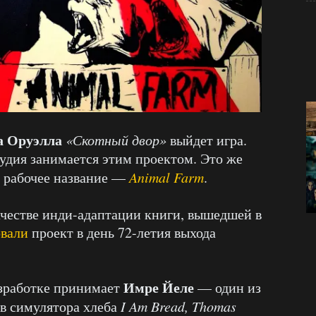
 Оруэлла
«Скотный двор»
выйдет игра.
тудия занимается этим проектом. Это же
, рабочее название —
Animal Farm
.
честве инди-адаптации книги, вышедшей в
вали
проект в день 72-летия выхода
Имре Йеле
азработке принимает
— один из
ов симулятора хлеба
I Am Bread, Thomas