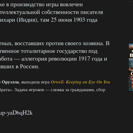
же в производство игры вовлечен
теллектуальной собственности писателя
хари (Индия), там 25 июня 1903 года
ых, восставших против своего хозяина. В
ственное тоталитарное государство под
абота — аллегория революции 1917 года и
вших в России.
Оруэлла
ы
, выходила игра
Orwell: Keeping an Eye On You
рата». Задача игроков — слежка за гражданами, сбор
=up-yaDbqH2k