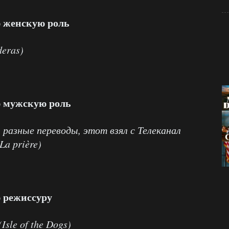
 женскую роль
eras)
ю мужскую роль
разные переводы, этот взял с Телеканал
La
prie
re
)
 режиссуру
(
Isle
of
the
Dogs
)