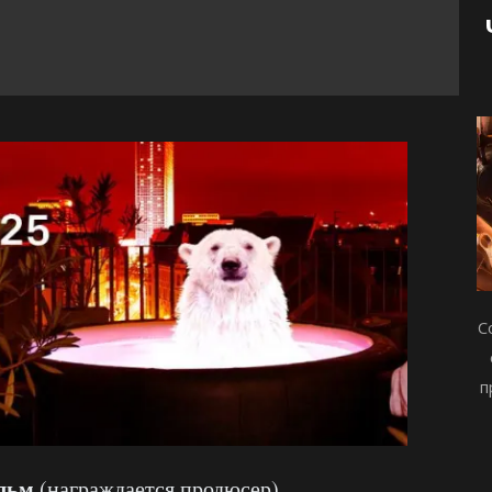
С
п
ильм
(награждается продюсер)