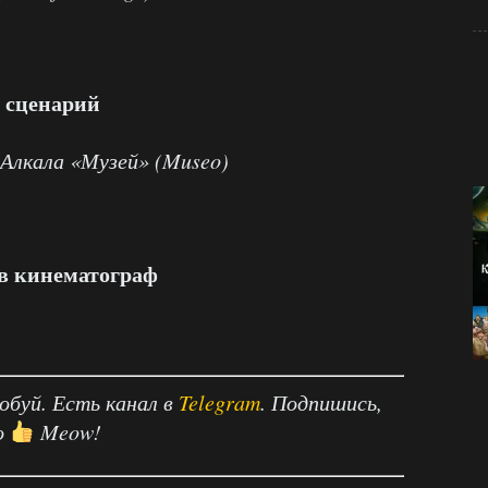
 сценарий
Алкала «Музей» (
Museo
)
 в кинематограф
робуй. Есть канал в
Telegram
. Подпишись,
о
Meow!