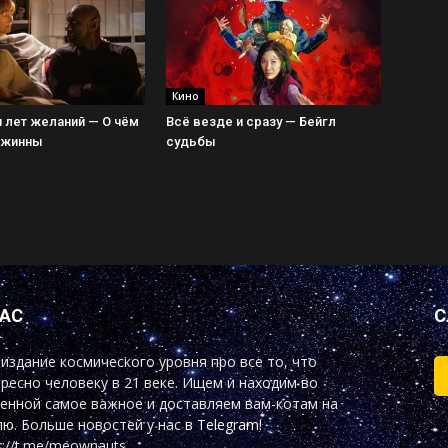
Кино
 лет желаний — О чём
Всё везде и сразу — Бейгл
Джинны
судьбы
НАС
С
издание космического уровня про все то, что
ресно человеку в 21 веке. Ищем и находим во
енной самое важное и доставляем вам-котам на
ю. Больше новостей у нас
в Telegram!
s://t.me/meownauts