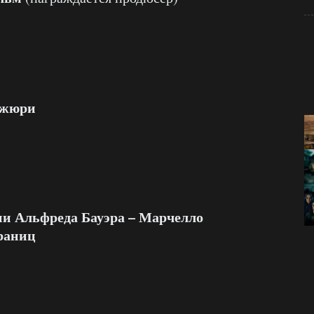
 жюри
ни Альфреда Бауэра – Марчелло
раниц