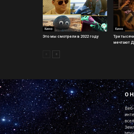
Кино
Кино
Это мы смотрели в 2022 году
Три тысячи
мечтают 
О 
Веб-
инте
всел
Земл
http