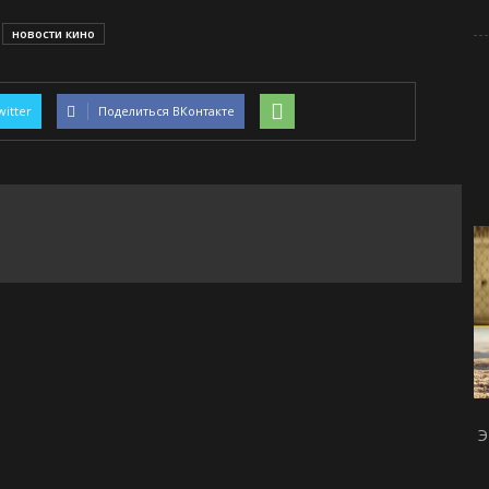
новости кино
witter
Поделиться ВКонтакте
Э