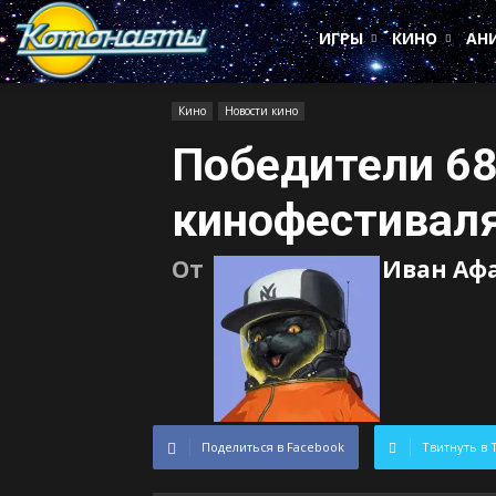
Котонавты
ИГРЫ
КИНО
АН
Кино
Новости кино
Победители 68
кинофестивал
От
Иван Аф
Поделиться в Facebook
Твитнуть в 