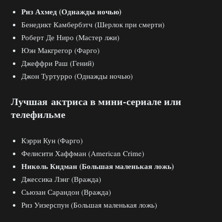
Риз Ахмед (Однажды ночью)
Бенедикт Камбербэтч (Шерлок при смерти)
Роберт Де Ниро (Мастер лжи)
Юэн Макгрегор (Фарго)
Джеффри Раш (Гений)
Джон Туртурро (Однажды ночью)
Лучшая актриса в мини-сериале или
телефильме
Кэрри Кун (Фарго)
Фелисити Хаффман (American Crime)
Николь Кидман (Большая маленькая ложь)
Джессика Лэнг (Вражда)
Сьюзан Сарандон (Вражда)
Риз Уизерспун (Большая маленькая ложь)