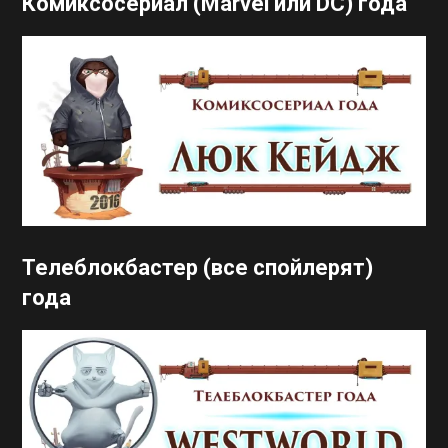
Комиксосериал (Marvel или DC) года
Телеблокбастер (все спойлерят)
года