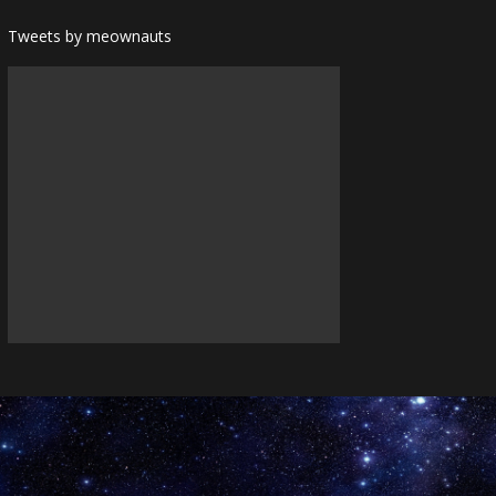
Tweets by meownauts