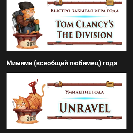
Мимими (всеобщий любимец) года