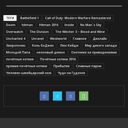
ТЕГИ
Battlefield 1
Call of Duty: Modern Warfare Remastered
Doom
hitman
Hitman 2016
Inside
No Man`s Sky
Overwatch
The Division
The Witcher 3 – Blood and Wine
Uncharted 4
Unravel
Westworld
Главное
Дизлайк
Зверополис
Конь БоДжек
Люк Кейдж
Мир дикого запада
Молодой Папа
неоновый демон
Охотники за привидениями
почётные котики
Почётные котики 2016
премия почётные котики
Прибытие
Славные парни
Человек-швейцарский нож
Чудо на Гудзоне