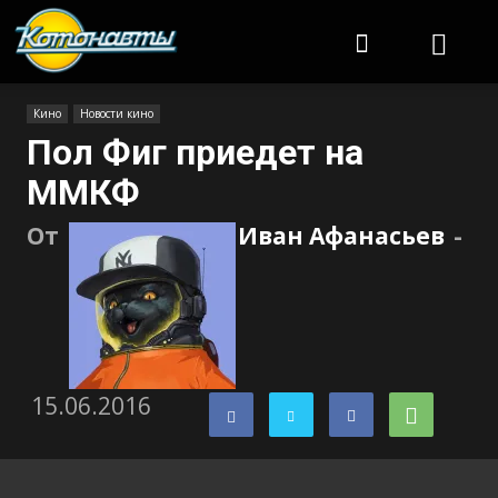
Котонавты
Кино
Новости кино
Пол Фиг приедет на
ММКФ
От
Иван Афанасьев
-
15.06.2016