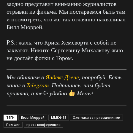
заодно представит вниманию журналистов
отрывки из фильма. Мы постараемся быть там
и посмотреть, что же так отчаянно нахваливал
Билл Мюррей.
P.S.: жаль, что Криса Хемсворта с собой не
захватят. Никите Сергеевичу Михалкову явно
не достаёт фотки с Тором.
Мы обитаем в
Яндекс.Дзене
, попробуй. Есть
канал в
Telegram
. Подпишись, нам будет
приятно, а тебе удобно
Meow!
ТЕГИ
Билл Мюррей
ММКФ 38
Охотники за привидениями
Пол Фиг
пресс конференция