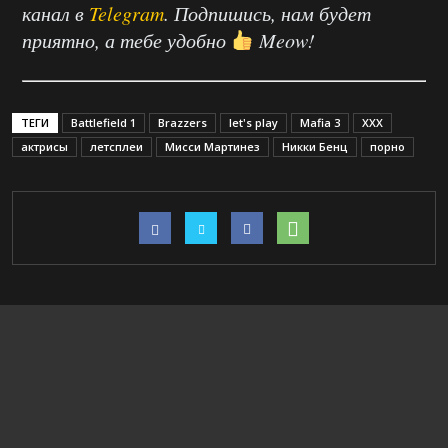
канал в
Telegram
. Подпишись, нам будет
приятно, а тебе удобно
Meow!
ТЕГИ
Battlefield 1
Brazzers
let's play
Mafia 3
XXX
актрисы
летсплеи
Мисси Мартинез
Никки Бенц
порно