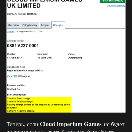
Cloud Imperium Games
Теперь, если
не будет
во время гасить взятый кредит, банк будет