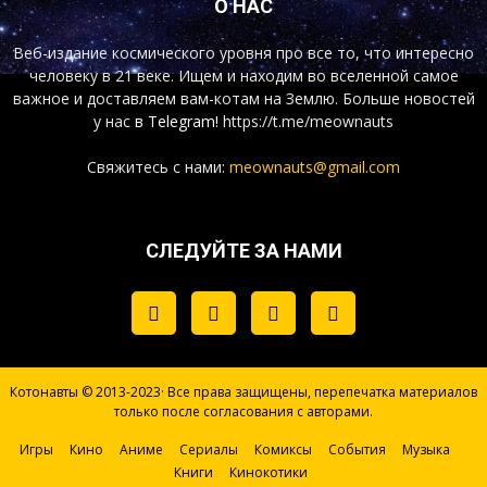
О НАС
Веб-издание космического уровня про все то, что интересно
человеку в 21 веке. Ищем и находим во вселенной самое
важное и доставляем вам-котам на Землю. Больше новостей
у нас
в Telegram!
https://t.me/meownauts
Свяжитесь с нами:
meownauts@gmail.com
СЛЕДУЙТЕ ЗА НАМИ
Котонавты © 2013-2023· Все права защищены, перепечатка материалов
только после согласования с авторами.
Игры
Кино
Аниме
Сериалы
Комиксы
События
Музыка
Книги
Кинокотики