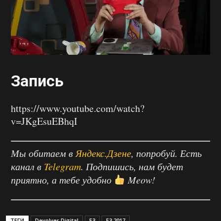
Запись
https://www.youtube.com/watch?
v=JKgEsuEBhqI
Мы обитаем в
Яндекс.Дзене
, попробуй. Есть
канал в
Telegram
. Подпишись, нам будет
приятно, а тебе удобно
Meow!
ТЕГИ
Devolver Digital
E3
E3 2017