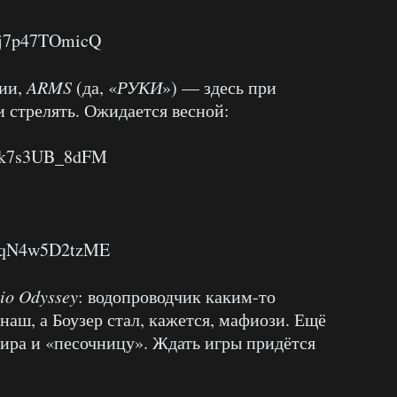
=j7p47TOmicQ
нии,
ARMS
(да, «
РУКИ
») — здесь при
и стрелять. Ожидается весной:
v=k7s3UB_8dFM
v=qN4w5D2tzME
io Odyssey
: водопроводчик каким-то
наш, а Боузер стал, кажется, мафиози. Ещё
ира и «песочницу». Ждать игры придётся