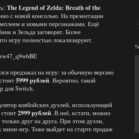
The Legend of Zelda: Breath of the
ть:
нно с новой консолью. На презентации
ймплеем и новыми персонажами. Ещё
Линк и Зельда заговорят. Более
 что игру полностью локализируют.
T
v=zw47_q9wbBE
лся предзаказ на игру: за обычную версию
5999 рублей
 стоит
. Вероятно, такой
р для Switch.
мулятор ковбойских дуэлей, использующий
2999 рублей
м стоит
. В неё, кстати, можно
а только друг на друга. При этом дуэли,
ых мини-игр. Тоже выйдет на старте продаж