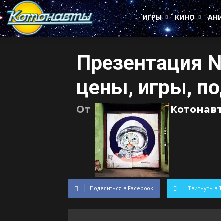
Котонавты
ИГРЫ
КИНО
АН
Презентация Ni
цены, игры, п
От
Котонав
Поделиться в Facebook
Твитнуть в 