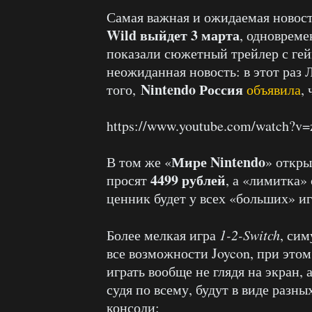
Самая важная и ожидаемая новос
Wild выйдет 3 марта
, одновреме
показали сюжетный трейлер с ге
неожиданная новость: в этот раз 
Nintendo Россия
того,
объявила
,
https://www.youtube.com/watch?
Мире Nintendo
В том же «
» откры
4499 рублей
просят
, а «лимитка»
ценник будет у всех «больших» иг
Более мелкая игра
1-2-Switch
, си
все возможности Joycon, при это
играть вообще не глядя на экран, 
судя по всему, будут в виде разн
консоли: