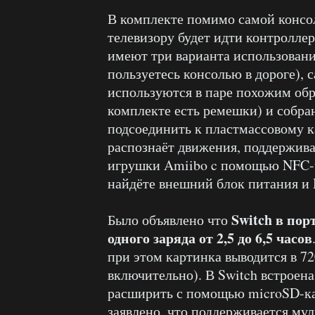
В комплекте помимо самой консол
телевизору будет идти контроллер
имеют три варианта использовани
пользуетесь консолью в дороге), с
используются в паре похожим обра
комплекте есть ремешки) и собра
подсоединить к пластмассовому ка
распознаёт движения, поддержив
игрушки Amiibo c помощью NFC-чи
найдёте внешний блок питания и
Switch в пор
Было объявлено что
одного заряда от 2,5 до 6,5 часов
при этом картинка выводится в 72
включительно). В Switch встроена
расширить с помощью microSD-кар
заявлено, что поддерживается мул