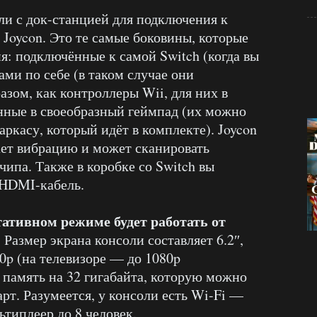
и с док-станцией для подключения к
 Joycon. Это те самые боковины, которые
я: подключённые к самой Switch (когда вы
ами по себе (в таком случае они
зом, как контроллеры Wii, для них в
нные в своеобразный геймпад (их можно
ркасу, который идёт в комплекте). Joycon
ает вибрацию и может сканировать
па. Также в коробке со Switch вы
 HDMI-кабель.
тативном режиме будет работать от
. Размер экрана консоли составляет 6.2″,
0p (на телевизоре — до 1080p
 память на 32 гигабайта, которую можно
т. Разумеется, у консоли есть Wi-Fi —
ьтиплеер до 8 человек.