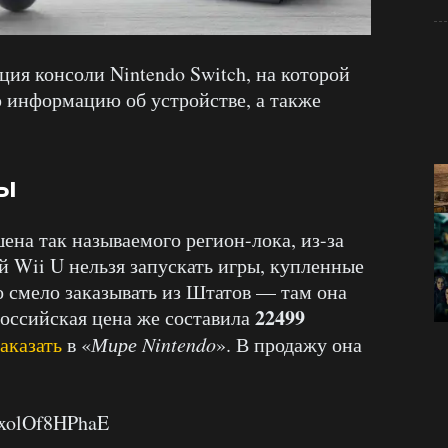
ия консоли Nintendo Switch, на которой
 информацию об устройстве, а также
ны
шена так называемого регион-лока, из-за
й Wii U нельзя запускать игры, купленные
 смело заказывать из Штатов — там она
22499
оссийская цена же составила
аказать
в «
Мире Nintendo
». В продажу она
=xolOf8HPhaE