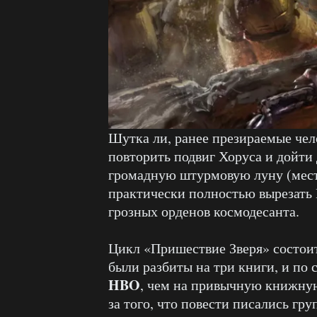
Шутка ли, ранее презираемые чел
повторить подвиг Хоруса и дойти
громадную штурмовую луну (мест
практически полностью вырезать 
грозных орденов космодесанта.
Цикл «Пришествие Зверя» состоит
были разбиты на три книги, и по 
HBO
, чем на привычную книжную
за того, что повести писались гр