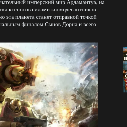
ечательный имперский мир Ардамантуа, на
тка ксеносов силами космодесантников
о эта планета станет отправной точкой
печальным финалом Сынов Дорна и всего