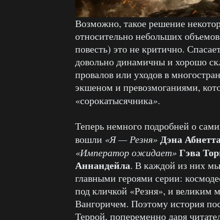
Возможно, такое решение некотор
относительно небольших объемов 
повесть) это не критично. Спасае
довольно динамичны и хорошо ск
провалов или уходов в многостра
экшеном и превозмоганиями, кот
«сорокатысячника
»
.
Теперь немного подробней о самих
Дэна Абнетт
вошли
«Я — Резня»
Гэва Тор
«Император ожидает»
Аннандейла
. В каждой из них м
главными героями серии: космод
под кличкой «Резня», и великим
Вангоричем. Поэтому история по
Террой, попеременно даря читате