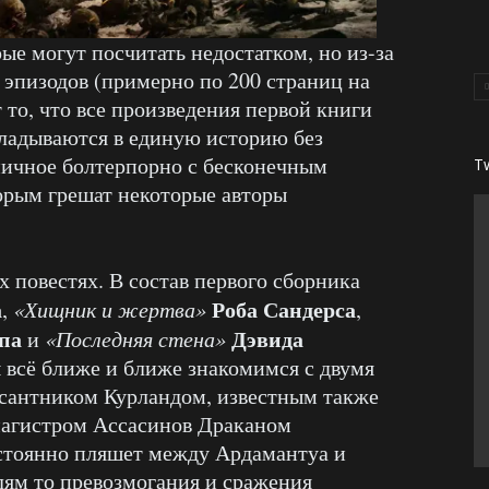
ые могут посчитать недостатком, но из-за
эпизодов (примерно по 200 страниц на
т то, что все произведения первой книги
ладываются в единую историю без
ничное болтерпорно с бесконечным
T
орым грешат некоторые авторы
 повестях. В состав первого сборника
а
Роба Сандерса
,
«Хищник и жертва»
,
па
Дэвида
и
«Последняя стена»
ы всё ближе и ближе знакомимся с двумя
есантником Курландом, известным также
 магистром Ассасинов Драканом
стоянно пляшет между Ардамантуа и
лям то превозмогания и сражения