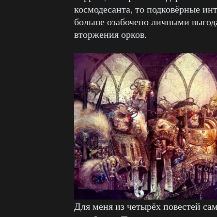
космодесанта, то подковёрные ин
больше озабочено личными выгода
вторжения орков.
Для меня из четырёх повестей са