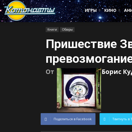
Котонавты
ИГРЫ
КИНО
АН
Книги
Обзоры
Пришествие Зв
превозмогани
От
Борис К
Поделиться в Facebook
Твитнуть в 