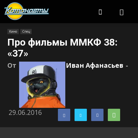
Котонавты
Кино
Спец
Про фильмы ММКФ 38:
«37»
От
Иван Афанасьев
-
29.06.2016