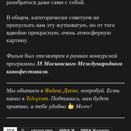
разобраться даже сами с собой.
В общем, категорически советуем не
пропускать вам эту жутковатую, но от того
вдвойне прекрасную, очень атмосферную
картину.
Фильм был отсмотрен в рамках конкурсной
38 Московского Международного
программы
кинофестиваля.
Мы обитаем в
Яндекс.Дзене
, попробуй. Есть
канал в
Telegram
. Подпишись, нам будет
приятно, а тебе удобно
Meow!
ТЕГИ
37
датское кино
ММКФ 38
ММКФ 38 конкурс