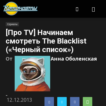
Котонавты
Сериалы
[Про TV] Начинаем
смотреть The Blacklist
(«Черный список»)
От
Анна Оболенская
-
12.12.2013