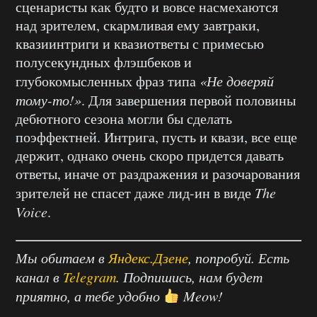
сценаристы как будто и вовсе насмехаются
над зрителем, скармливая ему завтраки,
квазиинтриги и квазиответы с примесью
полусекундных флэшбеков и
глубокомысленных фраз типа
«Не доверяй
тому-то!»
. Для завершения первой половины
дебютного сезона могли бы сделать
поэффектней. Интрига, пусть и квази, все еще
держит, однако очень скоро придется давать
ответы, иначе от раздражения и разочарования
зрителей не спасет даже лид-ин в виде
The
Voice
.
Мы обитаем в
Яндекс.Дзене
, попробуй. Есть
канал в
Telegram
. Подпишись, нам будет
приятно, а тебе удобно
Meow!