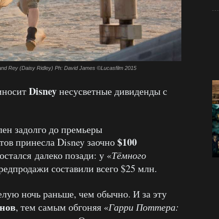
and Rey (Daisy Ridley) Ph: David James ©Lucasfilm 2015
Disney
иносит
несусветные дивиденды с
ен задолго до премьеры
$100
тов принесла Disney заочно
стался далеко позади: у «
Тёмного
редпродажи составили всего $25 млн.
лую ночь раньше, чем обычно. И за эту
онов
, тем самым обгоняя «
Гарри Поттера: