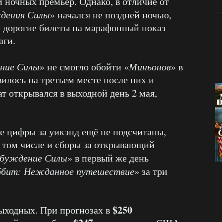
м ночных премьер. Однако, в отличие от
дения Силы
» начался не поздней ночью,
ее дорогие билеты на марафонный показ
аги.
ние Силы
» не смогло обойти «
Миньонов
» в
вилось на третьем месте после них и
ат открывался в выходной день 2 мая,
ые цифры за уикэнд ещё не подсчитаны,
в том числе и сборы за открывающий
буждение Силы
» в первый же день
ббит: Нежданное путешествие
» за три
$250
ыходных. При прогнозах в