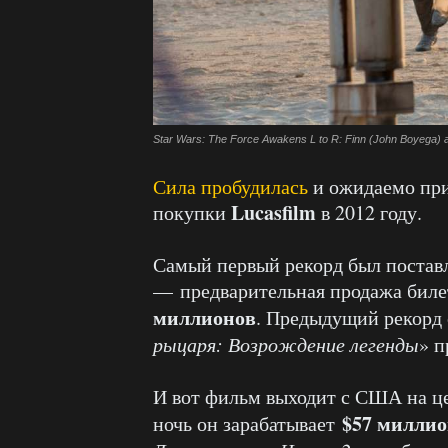
Star Wars: The Force Awakens L to R: Finn (John Boyega) 
Сила пробудилась
и ожидаемо пр
Lucasfilm
покупки
в 2012 году.
Самый первый рекорд был поставл
— предварительная продажа биле
миллионов
. Предыдущий рекорд о
рыцаря: Возрождение легенды
» п
И вот фильм выходит с США на це
$57 милли
ночь он зарабатывает