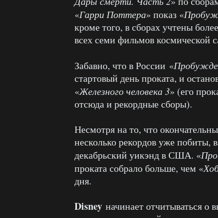
Дары смерти. Часть 2
» по сбора
«
Гарри Поттера
» показ «
Пробуж
кроме того, в сборах учтены бол
всех семи фильмов космической с
Забавно, что в России «
Пробужде
стартовый день проката, и остано
«
Железного человека 3
» (его прок
отсюда и рекордные сборы).
Несмотря на то, что окончательн
несколько рекордов уже побиты, 
декабрьский уикэнд в США. «
Про
проката собрало больше, чем «
Хо
дня.
Disney
начинает отчитываться о в