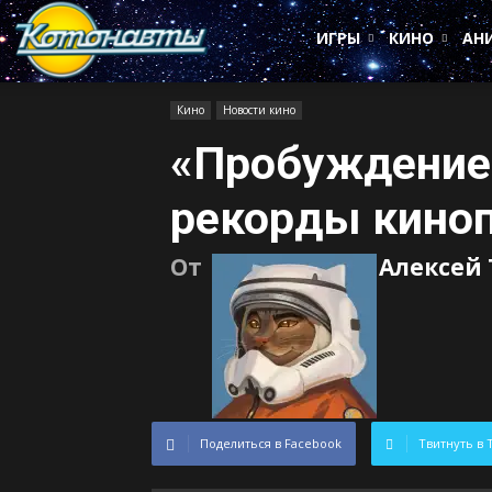
Котонавты
ИГРЫ
КИНО
АН
Кино
Новости кино
«Пробуждение
рекорды кино
От
Алексей
Поделиться в Facebook
Твитнуть в 