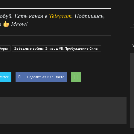
робуй. Есть канал в
Telegram
. Подпишись,
о
Meow!
T
боры
Звёздные войны. Эпизод VII: Пробуждение Силы
witter
Поделиться ВКонтакте