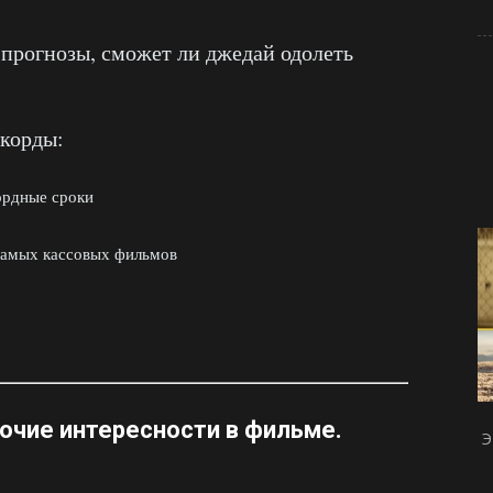
рогнозы, сможет ли джедай одолеть
корды:
ордные сроки
 самых кассовых фильмов
рочие интересности
в фильме.
Э