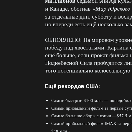
миллионов
седьмой эпизод культ
и Канаде, обогнав «
Мир Юрского 
за отдельные дни, субботу и воскр
но впереди есть ещё несколько з
ОБНОВЛЕНО: На мировом уровне
победу над хвостатыми. Картина 
ещё больше, если прокат фильма н
Поднебесной Сила пробудится лиш
того потенциально колоссальную 
Ещё рекордов США:
Самые быстрые $100 млн. — понадобился
Самый прибыльный фильм за первые сутк
Самые большие сборы с копии —$57.5 мл
Самый прибыльный фильм IMAX за первые
$48 млн.)