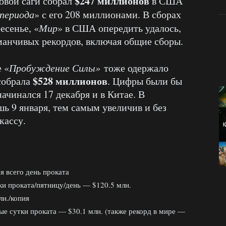
$247 миллионов
овой саги собрал
в США
периода
» с его 208 миллионами. В сборах
есенье, «
Мир
» в США опередить удалось,
аманчивых рекордов, включая общие сборы.
 «
Пробуждение Силы»
тоже одержало
$528 миллионов
собрала
. Цифры были бы
ачинался 17 декабря и в Китае. В
ь 9 января, тем самым увеличив и без
кассу.
 всего день проката
и проката/пятницу/день — $120.5 млн.
н./копия
 сутки проката — $30.1 млн. (также рекорд в мире —