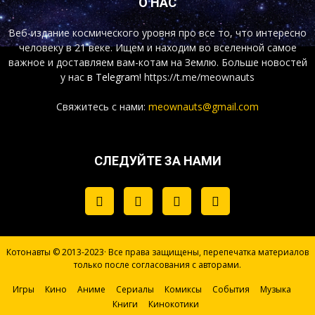
О НАС
Веб-издание космического уровня про все то, что интересно
человеку в 21 веке. Ищем и находим во вселенной самое
важное и доставляем вам-котам на Землю. Больше новостей
у нас
в Telegram!
https://t.me/meownauts
Свяжитесь с нами:
meownauts@gmail.com
СЛЕДУЙТЕ ЗА НАМИ
Котонавты © 2013-2023· Все права защищены, перепечатка материалов
только после согласования с авторами.
Игры
Кино
Аниме
Сериалы
Комиксы
События
Музыка
Книги
Кинокотики