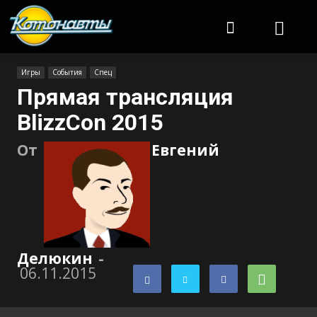
Котонавты
Игры
События
Спец
Прямая трансляция
BlizzCon 2015
От
Евгений
Делюкин
-
06.11.2015