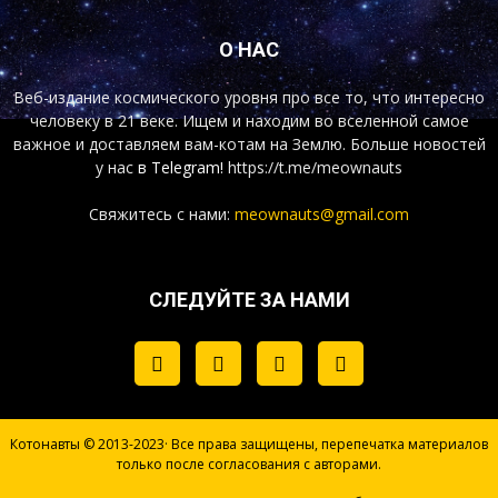
О НАС
Веб-издание космического уровня про все то, что интересно
человеку в 21 веке. Ищем и находим во вселенной самое
важное и доставляем вам-котам на Землю. Больше новостей
у нас
в Telegram!
https://t.me/meownauts
Свяжитесь с нами:
meownauts@gmail.com
СЛЕДУЙТЕ ЗА НАМИ
Котонавты © 2013-2023· Все права защищены, перепечатка материалов
только после согласования с авторами.