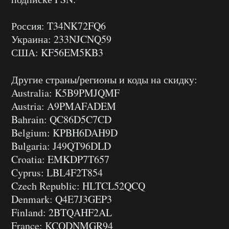
Россия: T34NK72FQ6
Украина: 233NJCNQ59
США: KF56EM5KB3
Другие страны/регионы и коды на скидку:
Australia: K5B9PMJQMF
Austria: A9PMAFADEM
Bahrain: QC86D5C7CD
Belgium: KPBH6DAH9D
Bulgaria: J49QT96DLD
Croatia: EMKDP7T657
Cyprus: LBL4F2T854
Czech Republic: HLTCL52QCQ
Denmark: Q4E7J3GEP3
Finland: 2BTQAHF2AL
France: KCQDNMGR94