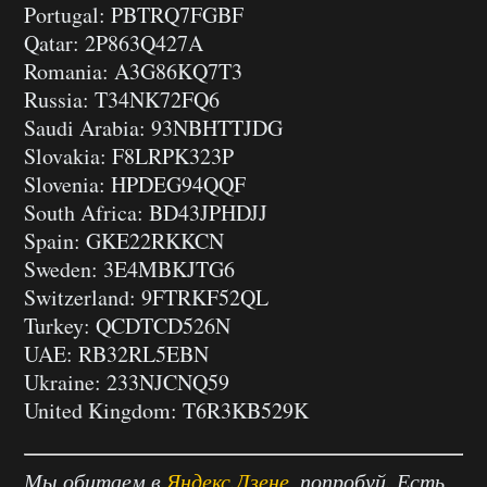
Portugal: PBTRQ7FGBF
Qatar: 2P863Q427A
Romania: A3G86KQ7T3
Russia: T34NK72FQ6
Saudi Arabia: 93NBHTTJDG
Slovakia: F8LRPK323P
Slovenia: HPDEG94QQF
South Africa: BD43JPHDJJ
Spain: GKE22RKKCN
Sweden: 3E4MBKJTG6
Switzerland: 9FTRKF52QL
Turkey: QCDTCD526N
UAE: RB32RL5EBN
Ukraine: 233NJCNQ59
United Kingdom: T6R3KB529K
Мы обитаем в
Яндекс.Дзене
, попробуй. Есть