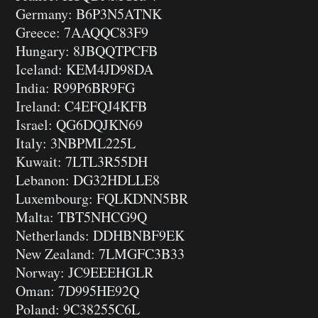
Germany: B6P3N5ATNK
Greece: 7AAQQC83F9
Hungary: 8JBQQTPCFB
Iceland: KEM4JD98DA
India: R99P6BR9FG
Ireland: C4EFQJ4KFB
Israel: QG6DQJKN69
Italy: 3NBPML225L
Kuwait: 7LTL3R55DH
Lebanon: DG32HDLLE8
Luxembourg: FQLKDNN5BR
Malta: TBT5NHCG9Q
Netherlands: DDHBNBF9EK
New Zealand: 7LMGFC3B33
Norway: JC9EEEHGLR
Oman: 7D995HE92Q
Poland: 9C38255C6L