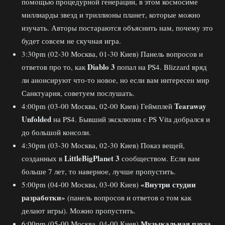
помощью процедурной генерации, в этом космосиме
миллиарды звезд и триллионы планет, которые можно
изучать. Авторы постараются объяснить нам, почему это
будет совсем не скучная игра.
3:30pm (02-30 Москва, 01-30 Киев) Панель вопросов и
Diablo 3
ответов про то, как
попал на PS4. Blizzard вряд
ли анонсируют что-то новое, но если вам интересен мир
Санктуария, советуем послушать.
Tearaway
4:00pm (03-00 Москва, 02-00 Киев) Геймплей
Unfolded
на PS4. Бывший эксклюзив с PS Vita добрался и
до большой консоли.
4:30pm (03-30 Москва, 02-30 Киев) Показ вещей,
LittleBigPlanet 3
созданных в
сообществом. Если вам
больше 7 лет, то наверное, лучше пропустить.
«Внутри студии
5:00pm (04-00 Москва, 03-00 Киев)
разработки»
(панель вопросов и ответов о том как
делают игры). Можно пропустить.
Музыкальная пауза
6:00pm (05-00 Москва, 04-00 Киев)