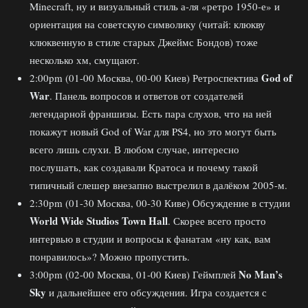
Minecraft, ну и визуальный стиль а-ля «ретро 1950-е» и
ориентация на советскую символику (читай: клюкву
клюквенную в стиле старых Джеймс Бондов) тоже
несколько хм, смущают.
God of
2:00pm (01-00 Москва, 00-00 Киев) Ретроспектива
War
. Панель вопросов и ответов от создателей
легендарной франшизы. Есть пара слухов, что на ней
покажут новый God of War для PS4, но это могут быть
всего лишь слухи. В любом случае, интересно
послушать, как создавали Кратоса и почему такой
типичный слешер внезапно выстрелил в далёком 2005-м.
2:30pm (01-30 Москва, 00-30 Киве) Обсуждение в студии
World Wide Studios Town Hall
. Скорее всего просто
интервью в студии и вопросы к фанатам «ну как, вам
понравилось»? Можно пропустить.
No Man’s
3:00pm (02-00 Москва, 01-00 Киев) Геймплей
Sky
и дальнейшее его обсуждения. Игра создается с