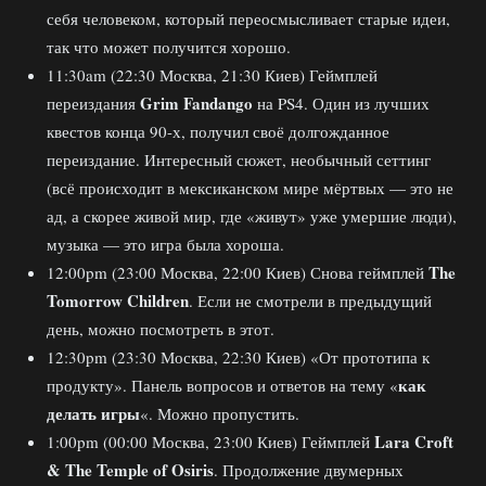
себя человеком, который переосмысливает старые идеи,
так что может получится хорошо.
11:30am (22:30 Москва, 21:30 Киев) Геймплей
Grim Fandango
переиздания
на PS4. Один из лучших
квестов конца 90-х, получил своё долгожданное
переиздание. Интересный сюжет, необычный сеттинг
(всё происходит в мексиканском мире мёртвых — это не
ад, а скорее живой мир, где «живут» уже умершие люди),
музыка — это игра была хороша.
The
12:00pm (23:00 Москва, 22:00 Киев) Снова геймплей
Tomorrow Children
. Если не смотрели в предыдущий
день, можно посмотреть в этот.
12:30pm (23:30 Москва, 22:30 Киев) «От прототипа к
как
продукту». Панель вопросов и ответов на тему «
делать игры
«. Можно пропустить.
Lara Croft
1:00pm (00:00 Москва, 23:00 Киев) Геймплей
& The Temple of Osiris
. Продолжение двумерных