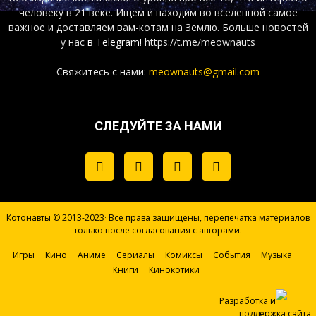
человеку в 21 веке. Ищем и находим во вселенной самое
важное и доставляем вам-котам на Землю. Больше новостей
у нас
в Telegram!
https://t.me/meownauts
Свяжитесь с нами:
meownauts@gmail.com
СЛЕДУЙТЕ ЗА НАМИ
Котонавты © 2013-2023· Все права защищены, перепечатка материалов
только после согласования с авторами.
Игры
Кино
Аниме
Сериалы
Комиксы
События
Музыка
Книги
Кинокотики
Разработка и
поддержка сайта