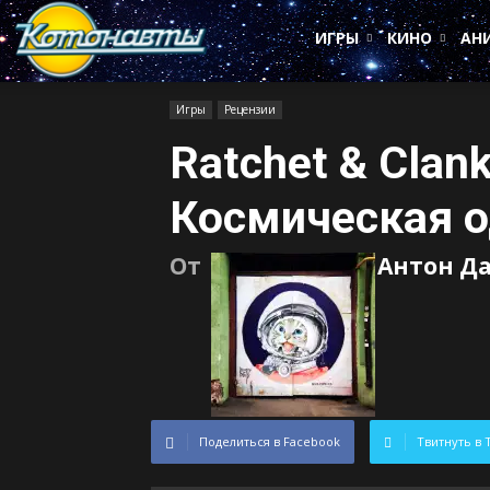
Котонавты
ИГРЫ
КИНО
АН
Игры
Рецензии
Ratchet & Clank
Космическая о
От
Антон Д
Поделиться в Facebook
Твитнуть в 