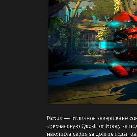
Nexus — отличное завершение сов
трехчасовую Quest for Booty за п
накопила серия за долгие годы, он