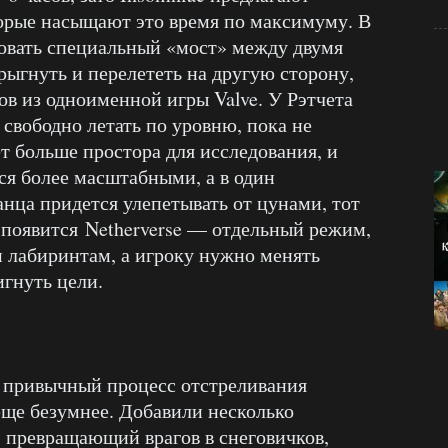
орые насыщают это время по максимуму. В
овать специальный «мост» между двумя
рыгнуть и перелететь на другую сторону,
ов из одноименной игры Valve. У Рэтчета
свободно летать по уровню, пока не
т больше простора для исследования, и
я более масштабными, а в один
ца придется улепетывать от цунами, тот
 появится Netherverse — отдельный режим,
м лабиринтам, а игроку нужно менять
игнуть цели.
т привычный процесс отстреливания
 еще безумнее. Добавили несколько
, превращающий врагов в снеговичков,