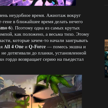
чень неудобное время. Ажиотаж вокруг
нт-гене в ближайшее время делать нечего
smo 6
). Поэтому одна из самых крутых
омпой, как положено, а весьма тихо. Этому
асти, которые зачем-то начали заигрывать
All 4 One
Q-Force
ая
и
— помесь экшна и
я, не дотягивали до планки, установленной
xus гордо возвращает серию на пьедестал