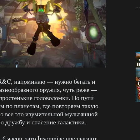
е R&C, напоминаю — нужно бегать и
 разнообразного оружия, чуть реже —
простенькие головоломки. По пути
м по планетам, где повторяем такую
но все это изумительной мультяшной
 дружбу и спасение галактики.
-6 часов, зато Insomniac предлагают