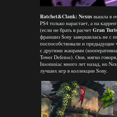
Ratchet&Clank: Nexus
вышла в о
PS4 только нарастает, а на карре
Gran Turi
(если не брать в расчет
франшиз Sony завершилась не с п
поспособствовали и предыдущие ч
с другими жанрами (кооперативн
Tower Defense). Они, мягко говор
Insomniac много лет назад, но Ne
лучших игр в коллекции Sony.