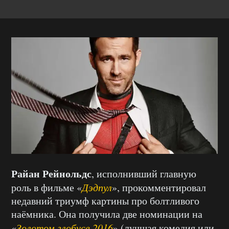
Райан Рейнольдс
, исполнивший главную
роль в фильме «
Дэдпул
», прокомментировал
недавний триумф картины про болтливого
наёмника. Она получила две номинации на
«
Золотом глобусе 2016
» (лучшая комедия или