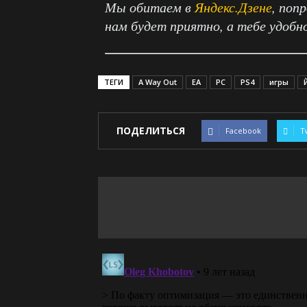
Мы обитаем в
Яндекс.Дзене
, поп
нам будет приятно, а тебе удобн
ТЕГИ
A Way Out
EA
PC
PS4
игры
ПОДЕЛИТЬСЯ
Facebook
T