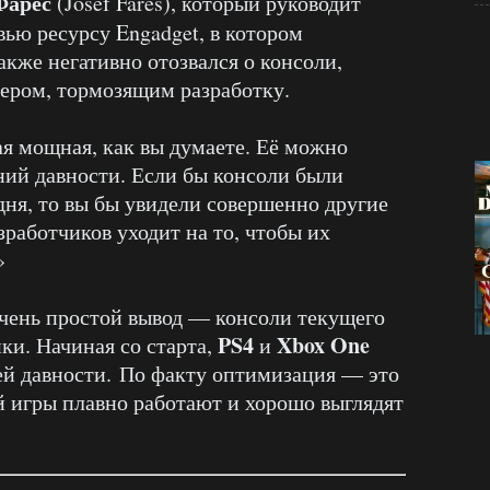
Фарес
(Josef Fares), который руководит
рвью ресурсу Engadget, в котором
акже негативно отозвался о консоли,
ером, тормозящим разработку.
ая мощная, как вы думаете. Её можно
ий давности. Если бы консоли были
ня, то вы бы увидели совершенно другие
зработчиков уходит на то, чтобы их
»
очень простой вывод — консоли текущего
PS4
Xbox One
ки. Начиная со старта,
и
ей давности. По факту оптимизация — это
й игры плавно работают и хорошо выглядят