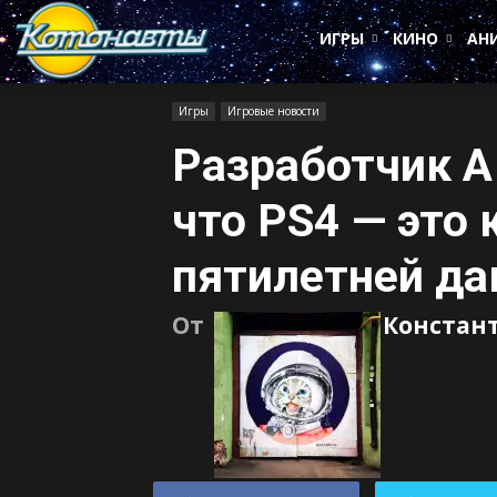
Котонавты
ИГРЫ
КИНО
АН
Игры
Игровые новости
Разработчик A
что PS4 — это
пятилетней да
От
Констан