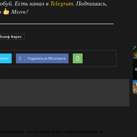
робуй. Есть канал в
Telegram
. Подпишись,
о
Meow!
Йозеф Фарес
witter
Поделиться ВКонтакте