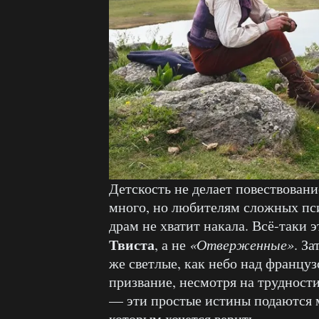
Детскость не делает повествован
много, но любителям сложных пс
драм не хватит накала. Всё-таки 
Твиста
, а не
«Отверженные»
. З
же светлые, как небо над француз
призвание, несмотря на трудности
— эти простые истины подаются м
которым хочется верить.