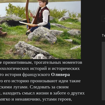
T
ие примитивным, трогательных моментов
ихологических историй и исторических
Оливера
это история французского
ато его историю пронизывают идеи такие
скими лугами. Следовать за своим
, находить смысл жизни в заботе о других
ягко и ненавязчиво, устами героев,