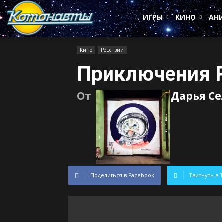
Котонавты
ИГРЫ
КИНО
АН
Кино
Рецензии
Приключения 
От
Дарья С
Поделиться в Facebook
Твитнуть в 