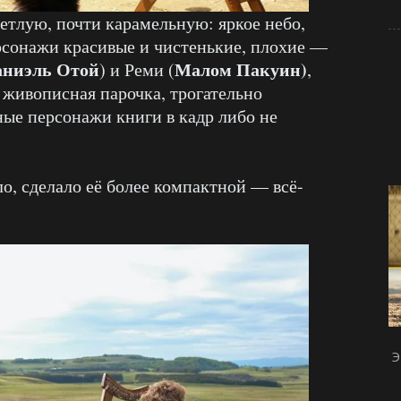
етлую, почти карамельную: яркое небо,
рсонажи красивые и чистенькие, плохие —
аниэль Отой
Малом Пакуин)
) и Реми (
,
живописная парочка, трогательно
ные персонажи книги в кадр либо не
о, сделало её более компактной — всё-
Э