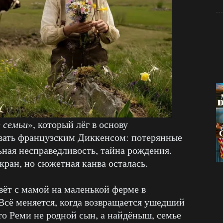
 семьи
», который лёг в основу
вать французским Диккенсом: потерянные
ьная несправедливость, тайна рождения.
экран, но сюжетная канва осталась.
ёт с мамой на маленькой ферме в
сё меняется, когда возвращается ушедший
что Реми не родной сын, а найдёныш, семье