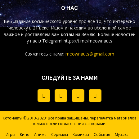
О НАС
Веб-издание космического уровня про все то, что интересно
человеку в 21 веке. Ищем и находим во вселенной самое
важное и доставляем вам-котам на Землю. Больше новостей
у нас
в Telegram!
https://t.me/meownauts
Свяжитесь с нами:
meownauts@gmail.com
СЛЕДУЙТЕ ЗА НАМИ
Котонавты © 2013-2023· Все права защищены, перепечатка материалов
только после согласования с авторами.
Игры
Кино
Аниме
Сериалы
Комиксы
События
Музыка