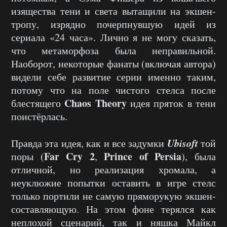
изящества тени и света вытащили на экшен-
тропу, изрядно почерпнувшую идей из
сериала «24 часа». Лично я не могу сказать,
что метаморфоза была неправильной.
Наоборот, некоторые фанаты (включая автора)
видели себе развитие серии именно таким,
потому что на поле чистого стелса после
Chaos Theory
блестящего
идея пряток в тени
поистёрлась.
Ubisoft
Правда эта идея, как и все задумки
той
Far Cry 2
Prince of Persia
поры (
,
), была
отличной, но реализация хромала, а
неуклюжие попытки оставить в игре стелс
только портили не самую пряморукую экшен-
составляющую. На этом фоне терялся как
неплохой сценарий, так и няшка Майкл