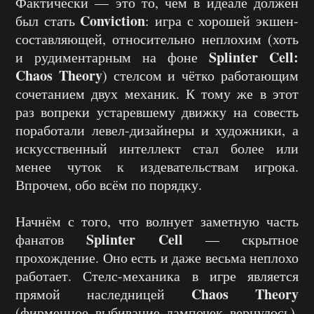
Фактически — это то, чем в идеале должен
Conviction
был стать
: игра с хорошей экшен-
составляющей, относительно неплохим (хоть
Splinter Cell:
и рудиментарным на фоне
Chaos Theory
) стелсом и чётко работающим
сочетанием двух механик. К тому же в этот
раз вопреки устаревшему движку на совесть
поработали левел-дизайнеры и художники, а
искусственный интеллект стал более или
менее чуток к издевательствам игрока.
Впрочем, обо всём по порядку.
Начнём с того, что волнует заметную часть
Splinter Cell
фанатов
— скрытное
прохождение. Оно есть и даже весьма неплохо
работает. Стелс-механика в игре является
Chaos Theory
прямой наследницей
(фирменное выбивание лампочек вернулось),