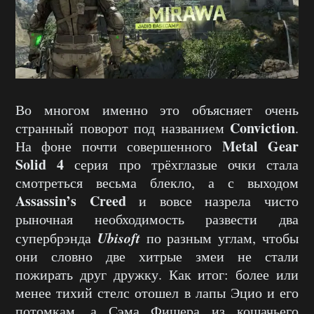
Во многом именно это объясняет очень
Conviction
странный поворот под названием
.
Metal Gear
На фоне почти совершенного
Solid 4
серия про трёхглазые очки стала
смотреться весьма блекло, а с выходом
Assassin’s Creed
и вовсе назрела чисто
рыночная необходимость развести два
Ubisoft
супербрэнда
по разным углам, чтобы
они словно две хитрые змеи не стали
пожирать друг дружку. Как итог: более или
менее тихий стелс отошел в лапы Эцио и его
потомкам, а Сэма Фишера из кошачьего