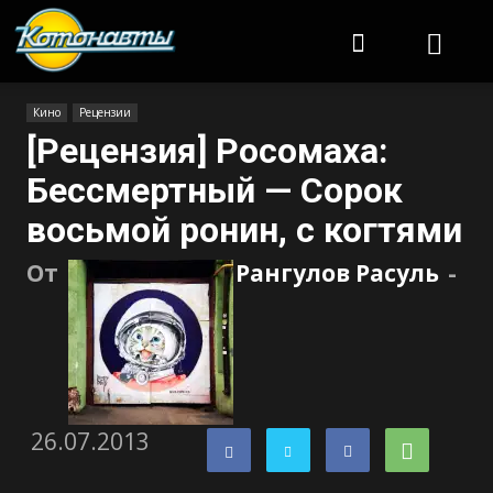
Котонавты
Кино
Рецензии
[Рецензия] Росомаха:
Бессмертный — Сорок
восьмой ронин, с когтями
От
Рангулов Расуль
-
26.07.2013