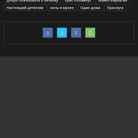
Добро пожаловать к Хичкоку
Крис Коламбус
Майкл Барнатан
Настоящий детектив
ночь в музее
Один дома
Прислуга