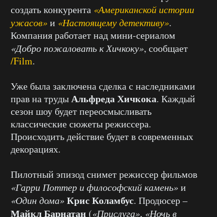
создать конкурента
«Американской истории
ужасов»
и
«Настоящему детективу»
.
Компания работает над мини-сериалом
«Добро пожаловать к Хичкоку»
, сообщает
/Film
.
Уже была заключена сделка с наследниками
Альфреда Хичкока
прав на труды
. Каждый
сезон шоу будет переосмысливать
классические сюжеты режиссера.
Происходить действие будет в современных
декорациях.
Пилотный эпизод снимет режиссер фильмов
«Гарри Поттер и философский камень»
и
Крис Коламбус
«Один дома»
. Продюсер –
Майкл Барнатан
(
«Прислуга»
,
«Ночь в