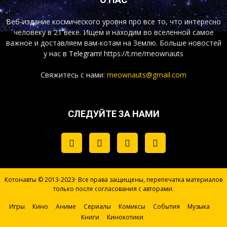
Веб-издание космического уровня про все то, что интересно
человеку в 21 веке. Ищем и находим во вселенной самое
важное и доставляем вам-котам на Землю. Больше новостей
у нас
в Telegram!
https://t.me/meownauts
Свяжитесь с нами:
meownauts@gmail.com
СЛЕДУЙТЕ ЗА НАМИ
Котонавты © 2013-2023· Все права защищены, перепечатка материалов
только после согласования с авторами.
Игры
Кино
Аниме
Сериалы
Комиксы
События
Музыка
Книги
Кинокотики