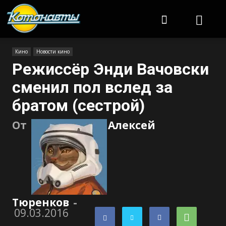
Котонавты
Кино
Новости кино
Режиссёр Энди Вачовски
сменил пол вслед за
братом (сестрой)
От
Алексей
Тюренков
-
09.03.2016