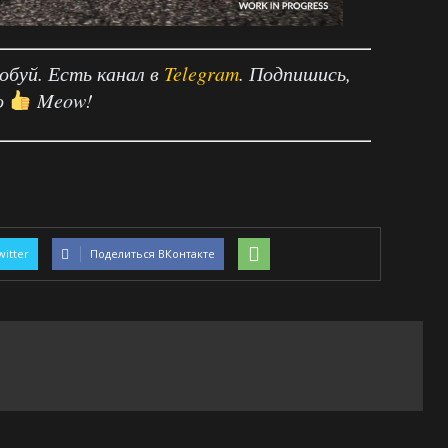
робуй. Есть канал в
Telegram
. Подпишись,
о
Meow!
witter
Поделиться ВКонтакте