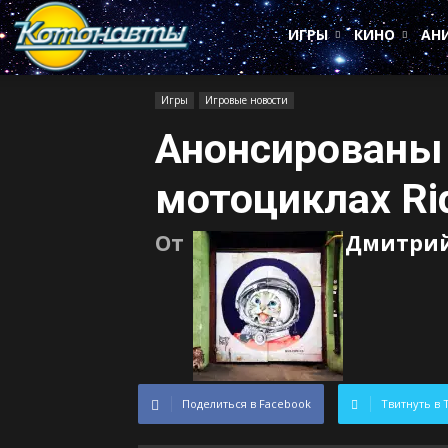
Котонавты
ИГРЫ
КИНО
АН
Игры
Игровые новости
Анонсированы 
мотоциклах Ri
От
Дмитрий
Поделиться в Facebook
Твитнуть в 