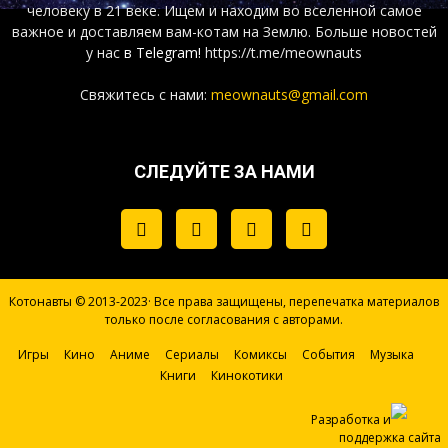
человеку в 21 веке. Ищем и находим во вселенной самое
важное и доставляем вам-котам на Землю. Больше новостей
у нас
в Telegram!
https://t.me/meownauts
Свяжитесь с нами:
meownauts@gmail.com
СЛЕДУЙТЕ ЗА НАМИ
Котонавты © 2013-2023· Все права защищены, перепечатка материалов
только после согласования с авторами.
Игры
Кино
Аниме
Сериалы
Комиксы
События
Музыка
Книги
Кинокотики
Разработка и
поддержка сайта