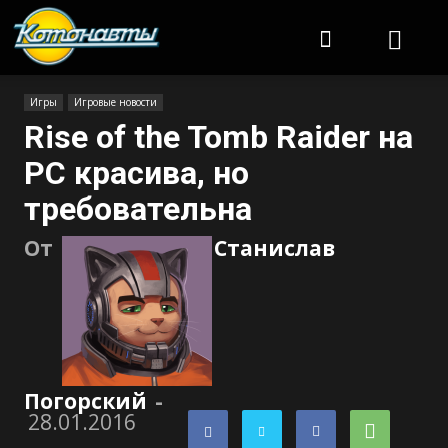
Котонавты
Игры
Игровые новости
Rise of the Tomb Raider на
PC красива, но
требовательна
От
Станислав
Погорский
-
28.01.2016