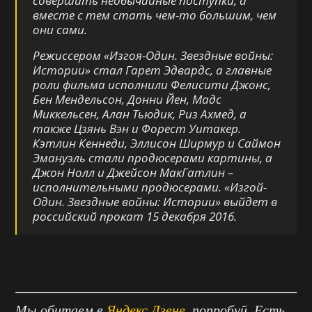
совершить необычайные поступки, а
вместе с тем стать чем-то большим, чем
они сами.
Режиссером «Изгоя-Один. Звездные войны:
Истории» стал Гарет Эдвардс, а главные
роли фильма исполнили Фелисити Джонс,
Бен Мендельсон, Донни Йен, Мадс
Миккельсен, Алан Тьюдик, Риз Ахмед, а
также Цзянь Вэн и Форест Уитакер.
Кэтлин Кеннеди, Эллисон Ширмур и Саймон
Эмануэль стали продюсерами картины, а
Джон Нолл и Джейсон МакГатлин –
исполнительными продюсерами. «Изгой-
Один. Звездные войны: Истории» выйдет в
российский прокат 15 декабря 2016.
Мы обитаем в
Яндекс.Дзене
, попробуй. Есть