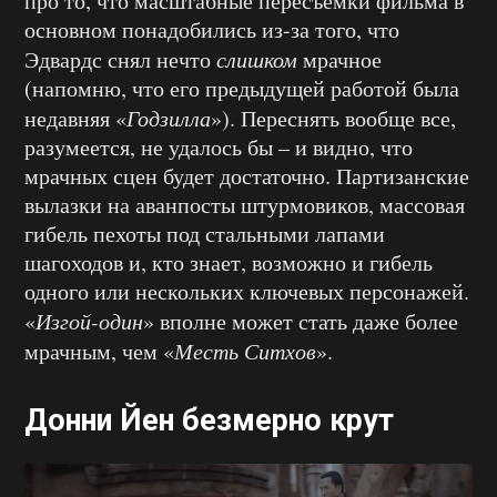
про то, что масштабные пересъемки фильма в
основном понадобились из-за того, что
Эдвардс снял нечто
слишком
мрачное
(напомню, что его предыдущей работой была
недавняя «
Годзилла
»). Переснять вообще все,
разумеется, не удалось бы – и видно, что
мрачных сцен будет достаточно. Партизанские
вылазки на аванпосты штурмовиков, массовая
гибель пехоты под стальными лапами
шагоходов и, кто знает, возможно и гибель
одного или нескольких ключевых персонажей.
«
Изгой-один
» вполне может стать даже более
мрачным, чем «
Месть Ситхов
».
Донни Йен безмерно крут