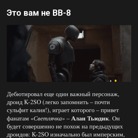
Это вам не BB-8
Дебютировал еще один важный персонаж,
дроид K-2SO (легко запомнить – почти
сульфит калия!), играет которого – привет
Алан Тьюдик
фанатам «
Светлячка
» –
. Он
будет совершенно не похож на предыдущих
дроидов: K-2SO изначально был имперским,