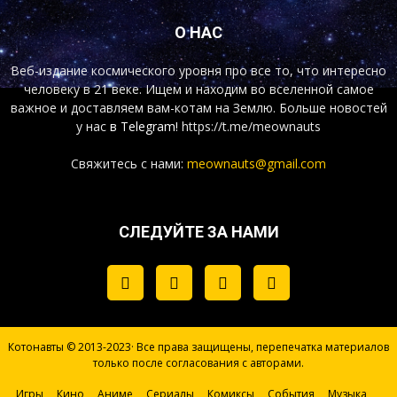
О НАС
Веб-издание космического уровня про все то, что интересно
человеку в 21 веке. Ищем и находим во вселенной самое
важное и доставляем вам-котам на Землю. Больше новостей
у нас
в Telegram!
https://t.me/meownauts
Свяжитесь с нами:
meownauts@gmail.com
СЛЕДУЙТЕ ЗА НАМИ
Котонавты © 2013-2023· Все права защищены, перепечатка материалов
только после согласования с авторами.
Игры
Кино
Аниме
Сериалы
Комиксы
События
Музыка