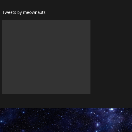
Tweets by meownauts