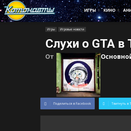
Котонавты
ИГРЫ
КИНО
АН
Игры
Игровые новости
Слухи о GTA в 
От
Основно
Поделиться в Facebook
Твитнуть в 