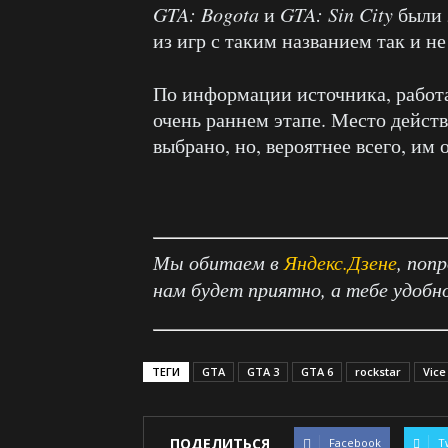
GTA: Bogota
и
GTA: Sin City
были 
из игр с таким названием так и не
По информации источника, работ
очень раннем этапе. Место дейст
выбрано, но, вероятнее всего, им
Мы обитаем в
Яндекс.Дзене
, поп
нам будет приятно, а тебе удобн
ТЕГИ
GTA
GTA 3
GTA 6
rockstar
Vice
ПОДЕЛИТЬСЯ
Facebook
T