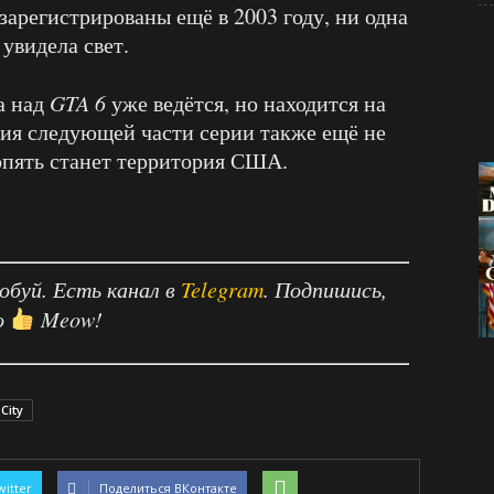
зарегистрированы ещё в 2003 году, ни одна
 увидела свет.
а над
GTA 6
уже ведётся, но находится на
вия следующей части серии также ещё не
 опять станет территория США.
робуй. Есть канал в
Telegram
. Подпишись,
о
Meow!
 City
witter
Поделиться ВКонтакте