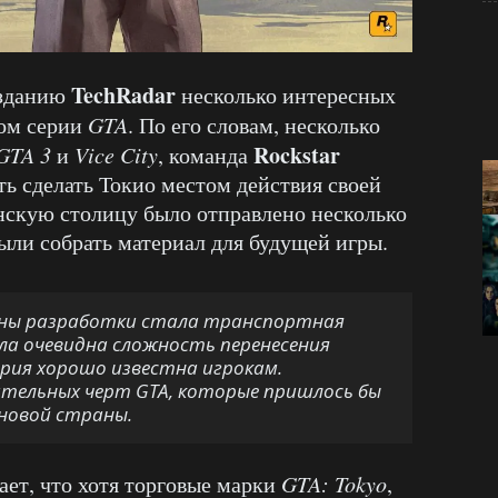
TechRadar
изданию
несколько интересных
лом серии
GTA
. По его словам, несколько
Rockstar
GTA 3
и
Vice City
, команда
ть сделать Токио местом действия своей
онскую столицу было отправлено несколько
ыли собрать материал для будущей игры.
ены разработки стала транспортная
а очевидна сложность перенесения
ерия хорошо известна игрокам.
ельных черт GTA, которые пришлось бы
 новой страны.
ет, что хотя торговые марки
GTA: Tokyo
,