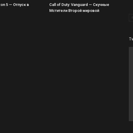
zon 5 — Отпуск в
Call of Duty: Vanguard — Скучные
Мстители Второй мировой
T