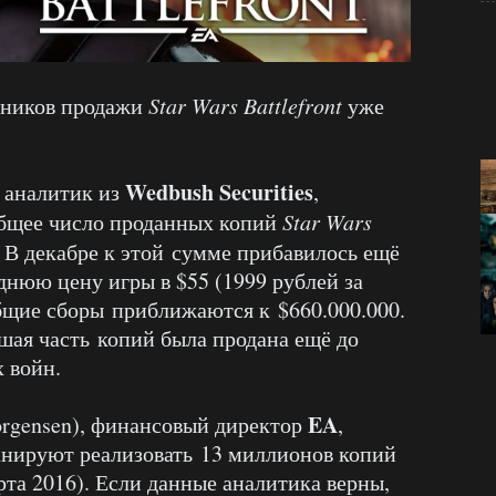
чников продажи
Star Wars Battlefront
уже
Wedbush Securities
, аналитик из
,
 общее число проданных копий
Star Wars
 В декабре к этой сумме прибавилось ещё
днюю цену игры в $55 (1999 рублей за
общие сборы приближаются к $660.000.000.
ьшая часть копий была продана ещё до
 войн.
EA
orgensen), финансовый директор
,
анируют реализовать 13 миллионов копий
рта 2016). Если данные аналитика верны,