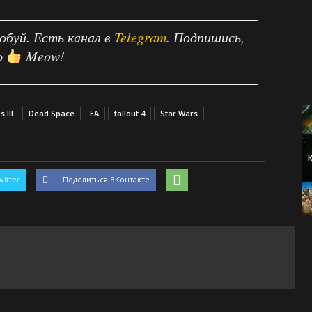
робуй. Есть канал в
Telegram
. Подпишись,
о
Meow!
 III
Dead Space
EA
fallout 4
Star Wars
witter
Поделиться ВКонтакте