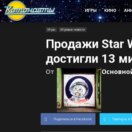
Котонавты
ИГРЫ
КИНО
АН
Игры
Игровые новости
Продажи Star W
достигли 13 м
От
Основно
Поделиться в Facebook
Твитнуть в 