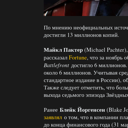
По мнению неофициальных исто
достигли 13 миллионов копий.
Майкл Пактер
(Michael Pachter)
рассказал
Fortune
, что за ноябрь
Battlefront
достигло 6 миллионов.
около 6 миллионов. Учитывая сре
стандартное издание в России), 
Также следует отметить, что бол
выхода седьмого эпизода Звёздных
Блейк Йоргенсен
Ранее
(Blake J
заявлял
о том, что в компании пл
до конца финансового года (31 ма