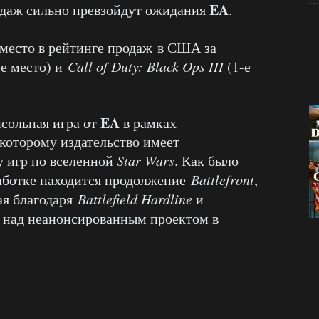
EA
родаж сильно превзойдут ожидания
.
место в рейтинге продаж в США за
-е место) и
Call of Duty: Black Ops III
(1-е
EA
сольная игра от
в рамках
 которому издательство имеет
у игр по вселенной
Star Wars
. Как было
зработке находится продолжение
Battlefront
,
ная благодаря
Battlefield Hardline
и
т над неанонсированным проектом в