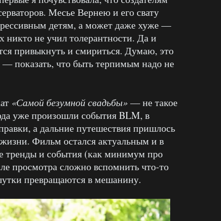
серваторов. Месье Вернею и его свату
огрессивным детям, а может даже хуже —
их никто не учил толерантности. Да и
тся привыкнуть и смириться. Думаю, это
 — показать, что быть терпимым надо не
кат
«Самой безумной свадьбы»
— не такое
года уже произошли события BLM, в
правки, а дальние путешествия пришлось
в жизни. Фильм остался актуальным и в
е тренды и события (как минимум про
ле просмотра сложно вспомнить что-то
шутки превращаются в мешанину.