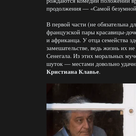
рождаются комедии положений вр
продолжения — «Самой безумной
В первой части (не обязательна д
французской пары красавицы-дочер
и африканца. У отца семейства зд
замешательстве, ведь жизнь их не
Сенегала. Из этих моральных муч
шуток — местами довольно удачн
Кристиана Клавье
.