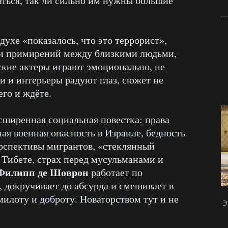
ться, так ли сильно им нужны большие
духе «показалось, что это террорист»,
в и примирений между близкими людьми,
ские актеры играют эмоционально, не
 и интерьеры радуют глаз, сюжет не
его и ждёте.
ширенная социальная повестка: права
ая военная опасность в Израиле, бедность
рспективы мигрантов, «стеклянный
 Тибете, страх перед мусульманами и
Филипп де Шоврон
работает по
о, докручивает до абсурда и смешивает в
милоту и доброту. Новаторством тут и не
Э