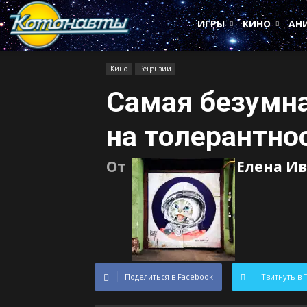
Котонавты
ИГРЫ
КИНО
АН
Кино
Рецензии
Самая безумна
на толерантно
От
Елена И
Поделиться в Facebook
Твитнуть в 