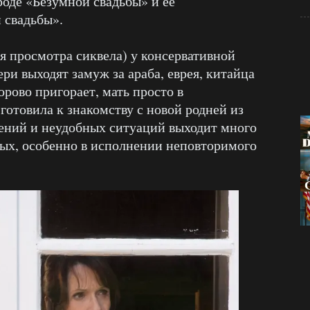
оде «Безумной свадьбы» и её
 свадьбы».
ля просмотра сиквела) у консервативной
и выходят замуж за араба, еврея, китайца
орово пригорает, мать просто в
 готовила к знакомству с новой родней из
ений и неудобных ситуаций выходит много
ых, особенно в исполнении неповторимого