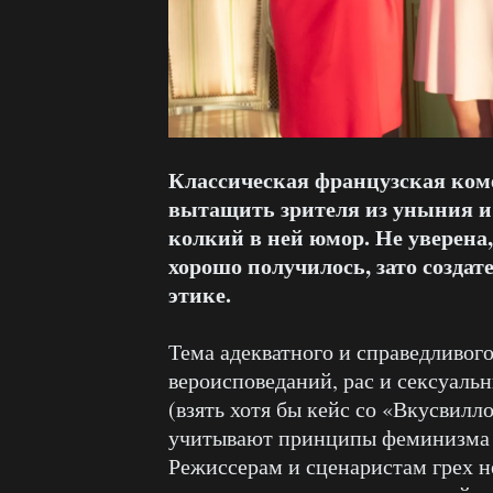
Классическая французская коме
вытащить зрителя из уныния и
колкий в ней юмор. Не уверена,
хорошо получилось, зато созда
этике.
Тема адекватного и справедливог
вероисповеданий, рас и сексуаль
(взять хотя бы кейс со «Вкусвилл
учитывают принципы феминизма (ч
Режиссерам и сценаристам грех н