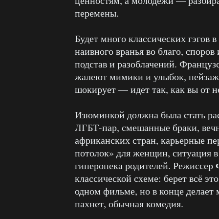
ценностям, а молодежи — разбира
перемены.
Будет много классических гэгов в 
наивного вранья во благо, споро
подстав и разоблачений. Француз
жалеют мимики и улыбок, пейзажи
шокирует — идет так, как вы от н
Изюминкой должна была стать рас
ЛГБТ-пар, смешанные браки, вечн
африканских стран, карьерные пе
потолок» для женщин, ситуация в
гиперопека родителей. Режиссер
классической схеме: берет всё эт
одном фильме, но в конце делает 
пахнет, обычная комедия.