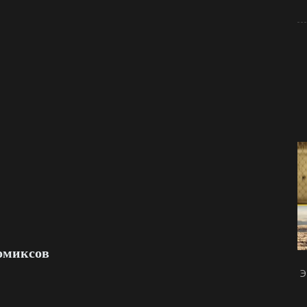
омиксов
Э