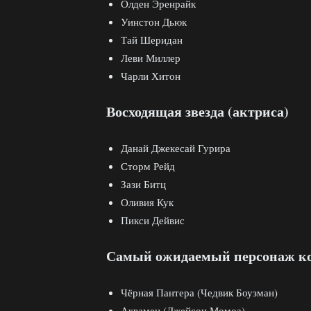
Олден Эренрайк
Уинстон Дьюк
Тай Шеридан
Леви Миллер
Чарли Хитон
Восходящая звезда (актриса)
Данай Джекесай Гурира
Сторм Рейд
Зази Битц
Оливия Кук
Пикси Дейвис
Самый ожидаемый персонаж к
Чёрная Пантера (Чедвик Боузман)
Аквамен (Джейсон Момоа)