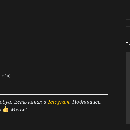
T
тейн)
робуй. Есть канал в
Telegram
. Подпишись,
о
Meow!