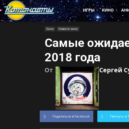
Котонавты
ИГРЫ
КИНО
АН
Кино
Новости кино
Самые ожида
2018 года
От
Сергей 
Поделиться в Facebook
Твитнуть в 