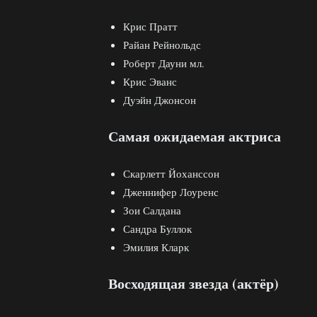
Крис Пратт
Райан Рейнольдс
Роберт Дауни мл.
Крис Эванс
Дуэйн Джонсон
Самая ожидаемая актриса
Скарлетт Йоханссон
Дженнифер Лоуренс
Зои Салдана
Сандра Буллок
Эмилия Кларк
Восходящая звезда (актёр)