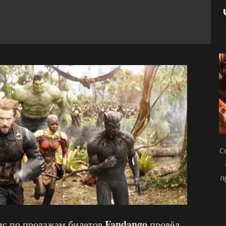
С
п
Fandango
с по продажам билетов
провёл