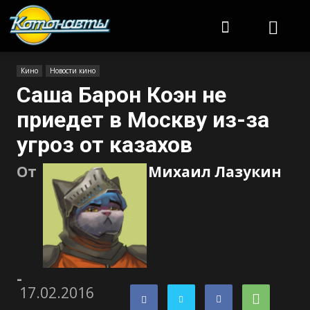
Котонавты
Кино
Новости кино
Саша Барон Коэн не
приедет в Москву из-за
угроз от казахов
От
Михаил Лазукин
-
17.02.2016