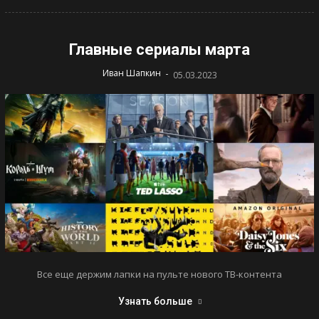
Главные сериалы марта
-
Иван Шапкин
05.03.2023
Все еще держим лапки на пульте нового ТВ-контента
Узнать больше