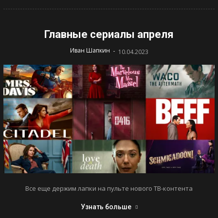
Главные сериалы апреля
-
Иван Шапкин
10.04.2023
Все еще держим лапки на пульте нового ТВ-контента
Узнать больше