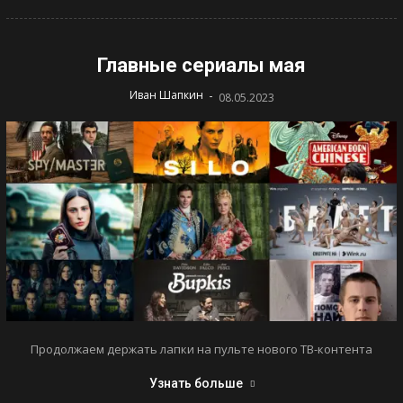
Главные сериалы мая
-
Иван Шапкин
08.05.2023
Продолжаем держать лапки на пульте нового ТВ-контента
Узнать больше