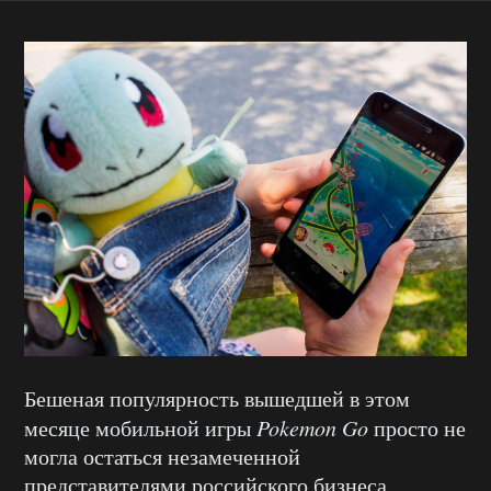
Бешеная популярность вышедшей в этом
месяце мобильной игры
Pokemon
Go
просто не
могла остаться незамеченной
представителями российского бизнеса,