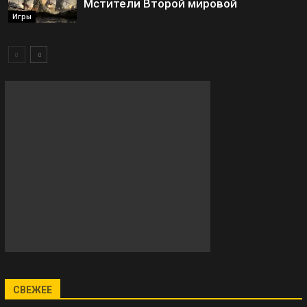
Мстители Второй мировой
Игры
СВЕЖЕЕ