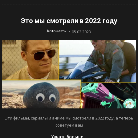
Это мы смотрели в 2022 году
-
Котонавты
05.02.2023
Эти фильмы, сериалы и аниме мы смотрели в 2022 году, а теперь
советуем вам
Узнать больше