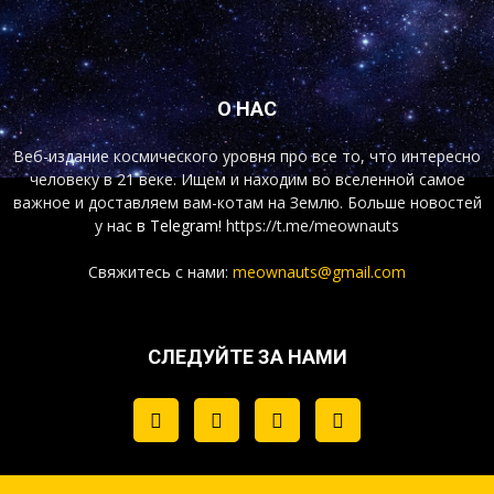
О НАС
Веб-издание космического уровня про все то, что интересно
человеку в 21 веке. Ищем и находим во вселенной самое
важное и доставляем вам-котам на Землю. Больше новостей
у нас
в Telegram!
https://t.me/meownauts
Свяжитесь с нами:
meownauts@gmail.com
СЛЕДУЙТЕ ЗА НАМИ