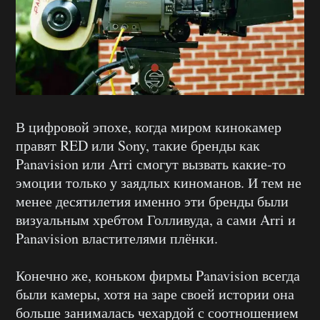
В цифровой эпохе, когда миром кинокамер
правят RED или Sony, такие бренды как
Panavision или Arri смогут вызвать какие-то
эмоции только у заядлых киноманов. И тем не
менее десятилетия именно эти бренды были
визуальным хребтом Голливуда, а сами Arri и
Panavision властителями плёнки.
Конечно же, коньком фирмы Panavision всегда
были камеры, хотя на заре своей истории она
больше занималась чехардой с соотношением