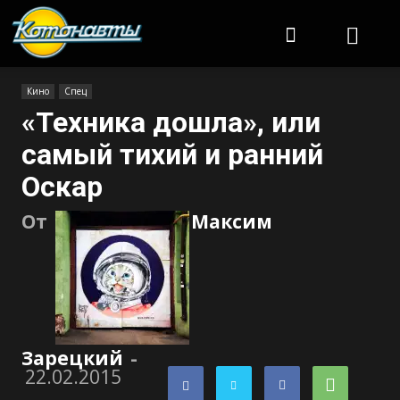
Котонавты
Кино
Спец
«Техника дошла», или
самый тихий и ранний
Оскар
От
Максим
Зарецкий
-
22.02.2015