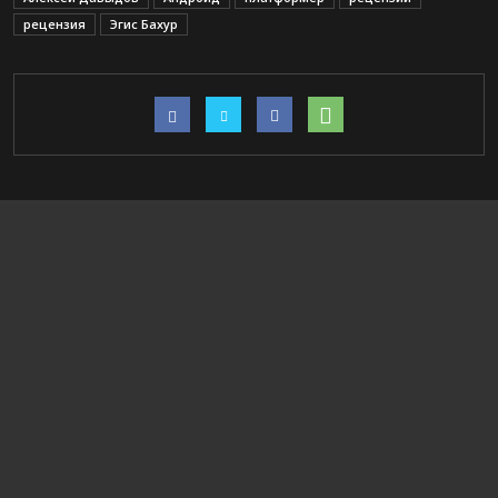
рецензия
Эгис Бахур