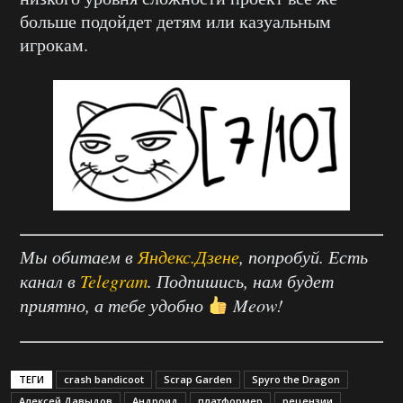
больше подойдет детям или казуальным
игрокам.
Мы обитаем в
Яндекс.Дзене
, попробуй. Есть
канал в
Telegram
. Подпишись, нам будет
приятно, а тебе удобно
Meow!
ТЕГИ
crash bandicoot
Scrap Garden
Spyro the Dragon
Алексей Давыдов
Андроид
платформер
рецензии