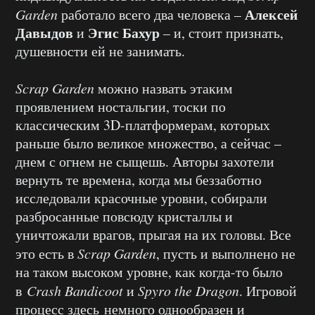
Алексей
Garden
работало всего два человека –
Давыдов
Эгис Бахур
и
– и, стоит признать,
душевности ей не занимать.
Scrap
Garden
можно назвать этаким
проявлением ностальгии, тоски по
классическим 3D-платформерам, которых
раньше было великое множество, а сейчас –
днем с огнем не сыщешь. Авторы захотели
вернуть те времена, когда мы беззаботно
исследовали красочные уровни, собирали
разбросанные повсюду кристаллы и
уничтожали врагов, прыгая на их головы. Все
это есть в
Scrap
Garden
, пусть и выполнено не
на таком высоком уровне, как когда-то было
в
Crash
Bandicoot
и
Spyro
the
Dragon
. Игровой
процесс здесь немного однообразен и