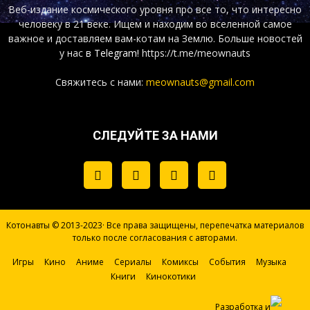
Веб-издание космического уровня про все то, что интересно
человеку в 21 веке. Ищем и находим во вселенной самое
важное и доставляем вам-котам на Землю. Больше новостей
у нас
в Telegram!
https://t.me/meownauts
Свяжитесь с нами:
meownauts@gmail.com
СЛЕДУЙТЕ ЗА НАМИ
Котонавты © 2013-2023· Все права защищены, перепечатка материалов
только после согласования с авторами.
Игры
Кино
Аниме
Сериалы
Комиксы
События
Музыка
Книги
Кинокотики
Разработка и